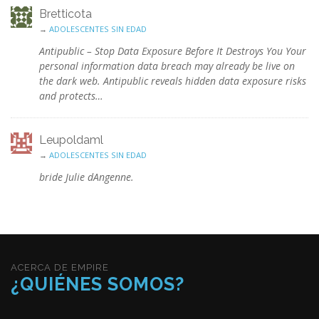
Bretticota
→
ADOLESCENTES SIN EDAD
Antipublic – Stop Data Exposure Before It Destroys You Your
personal information data breach may already be live on
the dark web. Antipublic reveals hidden data exposure risks
and protects…
Leupoldaml
→
ADOLESCENTES SIN EDAD
bride Julie dAngenne.
ACERCA DE EMPIRE
¿QUIÉNES SOMOS?