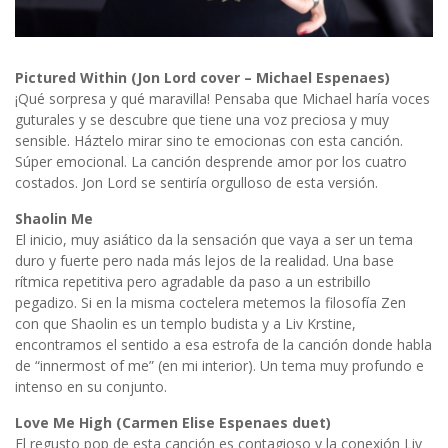
Pictured Within (Jon Lord cover – Michael Espenaes)
¡Qué sorpresa y qué maravilla! Pensaba que Michael haría voces
guturales y se descubre que tiene una voz preciosa y muy
sensible. Háztelo mirar sino te emocionas con esta canción.
Súper emocional. La canción desprende amor por los cuatro
costados. Jon Lord se sentiría orgulloso de esta versión.
Shaolin Me
El inicio, muy asiático da la sensación que vaya a ser un tema
duro y fuerte pero nada más lejos de la realidad. Una base
rítmica repetitiva pero agradable da paso a un estribillo
pegadizo. Si en la misma coctelera metemos la filosofía Zen
con que Shaolin es un templo budista y a Liv Krstine,
encontramos el sentido a esa estrofa de la canción donde habla
de “innermost of me” (en mi interior). Un tema muy profundo e
intenso en su conjunto.
Love Me High (Carmen Elise Espenaes duet)
El regusto pop de esta canción es contagioso y la conexión Liv