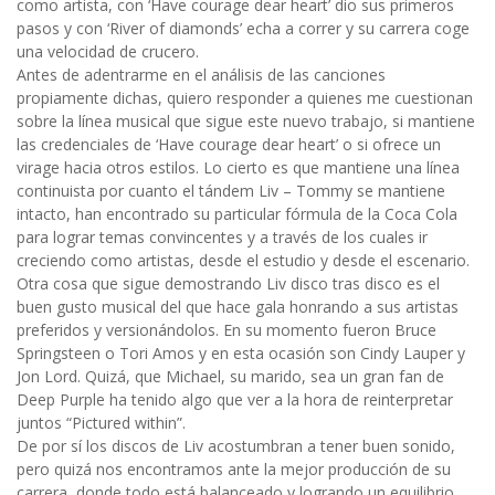
como artista, con ‘Have courage dear heart’ dio sus primeros
pasos y con ‘River of diamonds’ echa a correr y su carrera coge
una velocidad de crucero.
Antes de adentrarme en el análisis de las canciones
propiamente dichas, quiero responder a quienes me cuestionan
sobre la línea musical que sigue este nuevo trabajo, si mantiene
las credenciales de ‘Have courage dear heart’ o si ofrece un
virage hacia otros estilos. Lo cierto es que mantiene una línea
continuista por cuanto el tándem Liv – Tommy se mantiene
intacto, han encontrado su particular fórmula de la Coca Cola
para lograr temas convincentes y a través de los cuales ir
creciendo como artistas, desde el estudio y desde el escenario.
Otra cosa que sigue demostrando Liv disco tras disco es el
buen gusto musical del que hace gala honrando a sus artistas
preferidos y versionándolos. En su momento fueron Bruce
Springsteen o Tori Amos y en esta ocasión son Cindy Lauper y
Jon Lord. Quizá, que Michael, su marido, sea un gran fan de
Deep Purple ha tenido algo que ver a la hora de reinterpretar
juntos “Pictured within”.
De por sí los discos de Liv acostumbran a tener buen sonido,
pero quizá nos encontramos ante la mejor producción de su
carrera, donde todo está balanceado y logrando un equilibrio