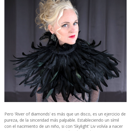
Pero ‘River of diamonds’ es más que un disco, es un ejercicio de
pureza, de la sinceridad más palpable. Estableciendo un símil
con el nacimiento de un niño, si con ‘Skylight’ Liv volvía a nacer