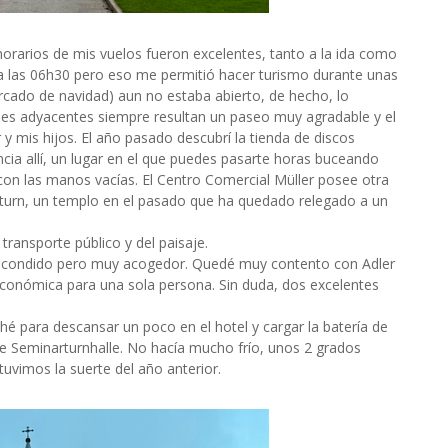
 horarios de mis vuelos fueron excelentes, tanto a la ida como
 a las 06h30 pero eso me permitió hacer turismo durante unas
rcado de navidad) aun no estaba abierto, de hecho, lo
les adyacentes siempre resultan un paseo muy agradable y el
y mis hijos. El año pasado descubrí la tienda de discos
ncia allí, un lugar en el que puedes pasarte horas buceando
ir con las manos vacías. El Centro Comercial Müller posee otra
Saturn, un templo en el pasado que ha quedado relegado a un
 transporte público y del paisaje.
 escondido pero muy acogedor. Quedé muy contento con Adler
 económica para una sola persona. Sin duda, dos excelentes
é para descansar un poco en el hotel y cargar la batería de
te Seminarturnhalle. No hacía mucho frío, unos 2 grados
uvimos la suerte del año anterior.