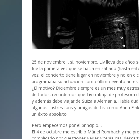
25 de noviembre… sí, noviembre. Liv lleva dos años 
fue la primera vez que se hacía en sábado (hasta ent
vez, el concierto tiene lugar en noviembre y no en d
programaba su actuación como último evento antes 
¿El motivo? Diciembre siempre es un mes muy estresan
de todos, recordemos que Liv trabaja de profesora de 
y además debe viajar de Suiza a Alemania. Había dudas
algunos ilustres fans y amigos de Liv como Anna Fink
un éxito absoluto.
Pero empecemos por el principio…
El 4 de octubre me escribió Märiel Rohrbach y me pre
complicado por cuestiones varias y tenía casi descarta