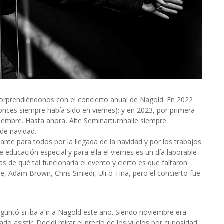
sorprendiéndonos con el concierto anual de Nagold. En 2022
onces siempre había sido en viernes); y en 2023, por primera
iciembre. Hasta ahora, Alte Seminarturnhalle siempre
de navidad.
te para todos por la llegada de la navidad y por los trabajos
educación especial y para ella el viernes es un día laborable
 de qué tal funcionaría el evento y cierto es que faltaron
e, Adam Brown, Chris Smiedi, Uli o Tina, pero el concierto fue
guntó si iba a ir a Nagold este año. Siendo noviembre era
do asistir. Decidí mirar el precio de los vuelos por curiosidad