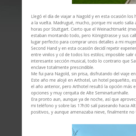
Llegó el día de viajar a Nagold y en esta ocasión los
a la vuelta. Madrugué, mucho, porque mi vuelo salía
horas por Stuttgart. Cierto que el Weinachtmarkt (me
estaban montando todo, pero Königstrasse y sus cal
lugar perfecto para comprar unos detalles a mi mujer 
Second Hand y en esta ocasión decidí repetir experie
entre vinilos y cd de todos los estilos; imposible sal
interesante sección musical, todo lo contrario que 
enclave totalmente prescindible.
Me fui para Nagold, sin prisa, disfrutando del viaje en
Este año me alojé en Arthotel, un hotel pequeñito,
el año anterior, pero Arthotel resultó la opción más
opciones y muy cerquita de Alte Seminarturnhalle.
Era pronto aun, aunque ya de noche, así que aprovech
mi teléfono y sobre las 17h30 salí paseando hacia Al
positivos, y aunque amenazaba nieve, finalmente no t