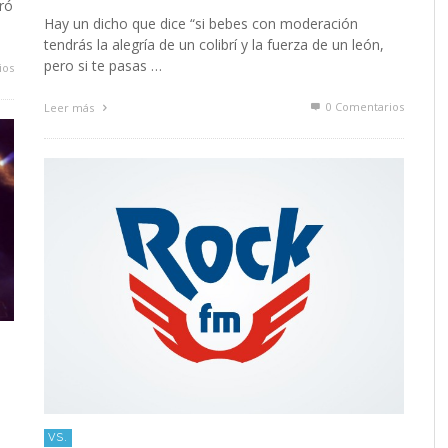
ró
Hay un dicho que dice “si bebes con moderación
tendrás la alegría de un colibrí y la fuerza de un león,
pero si te pasas …
ios
0 Comentarios
Leer más
VS.