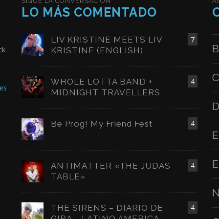
SIGUE LA CONVERSACIÓN
A
LO MÁS COMENTADO
LIV KRISTINE MEETS LIV
7
B
ck.
KRISTINE (ENGLISH)
C
WHOLE LOTTA BAND +
4
es
MIDNIGHT TRAVELLERS
D
Be Prog! My Friend Fest
4
E
E
ANTIMATTER «THE JUDAS
4
TABLE»
N
THE SIRENS – DIARIO DE
4
GIRA – LATINO AMERICA