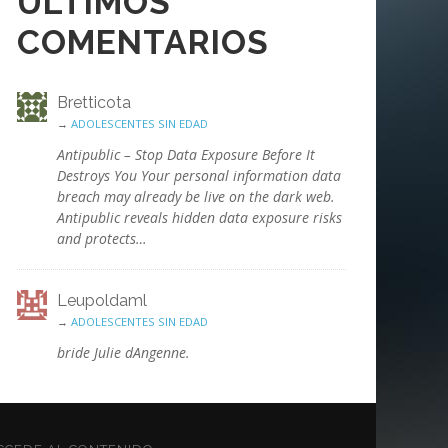
ÚLTIMOS
COMENTARIOS
Bretticota
→
ADOLESCENTES SIN EDAD
Antipublic – Stop Data Exposure Before It
Destroys You Your personal information data
breach may already be live on the dark web.
Antipublic reveals hidden data exposure risks
and protects…
Leupoldaml
→
ADOLESCENTES SIN EDAD
bride Julie dAngenne.