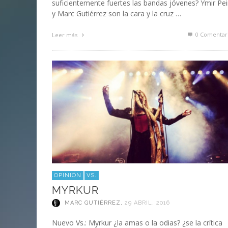
suficientemente fuertes las bandas jóvenes? Ymir Pei
y Marc Gutiérrez son la cara y la cruz …
0 Comentar
Leer más
OPINIÓN
VS.
MYRKUR
MARC GUTIÉRREZ
,
29 ABRIL, 2016
Nuevo Vs.: Myrkur ¿la amas o la odias? ¿se la crítica