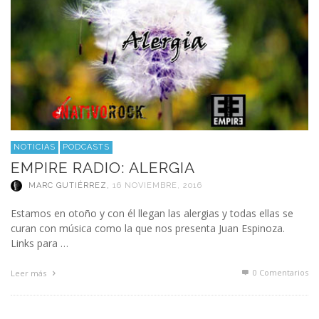
NOTICIAS
PODCASTS
EMPIRE RADIO: ALERGIA
MARC GUTIÉRREZ
,
16 NOVIEMBRE, 2016
Estamos en otoño y con él llegan las alergias y todas ellas se
curan con música como la que nos presenta Juan Espinoza.
Links para …
0 Comentarios
Leer más