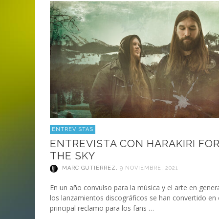
ANI
LA C
MA
MA
‘DEUS EX MACHINA’ – PRIMERAS
ENTREVISTA CON LIV KRISTINE.
LIV KRISTINE – ‘RIVER OF DIAMOND
SAMSON
EMPIRE RADIO: HELLFEST 2017
IMPRESIONES
NAGOLD 2025
EN PROFUNDIDAD
MARC GUTIÉRREZ
JUAN ESPINOZA
,
,
3 JUNIO, 2018
25 FEBRERO, 2019
MARC GUTIÉRREZ
MARC GUTIÉRREZ
MARC GUTIÉRREZ
,
,
,
2 FEBRERO, 2024
13 DICIEMBRE, 2025
5 FEBRERO, 2023
ENTREVISTAS
ENTREVISTA CON HARAKIRI FO
THE SKY
MARC GUTIÉRREZ
,
9 NOVIEMBRE, 2021
En un año convulso para la música y el arte en genera
los lanzamientos discográficos se han convertido en 
principal reclamo para los fans …