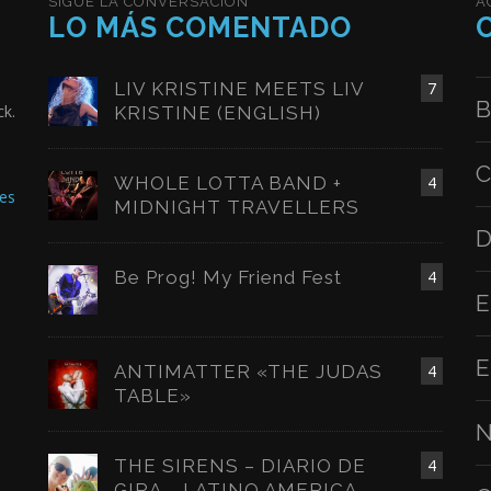
SIGUE LA CONVERSACIÓN
A
LO MÁS COMENTADO
LIV KRISTINE MEETS LIV
7
B
ck.
KRISTINE (ENGLISH)
C
WHOLE LOTTA BAND +
4
es
MIDNIGHT TRAVELLERS
D
Be Prog! My Friend Fest
4
E
E
ANTIMATTER «THE JUDAS
4
TABLE»
N
THE SIRENS – DIARIO DE
4
GIRA – LATINO AMERICA