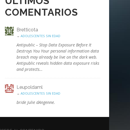
ÚLTIMOS
COMENTARIOS
Bretticota
→
ADOLESCENTES SIN EDAD
Antipublic – Stop Data Exposure Before It
Destroys You Your personal information data
breach may already be live on the dark web.
Antipublic reveals hidden data exposure risks
and protects…
Leupoldaml
→
ADOLESCENTES SIN EDAD
bride Julie dAngenne.