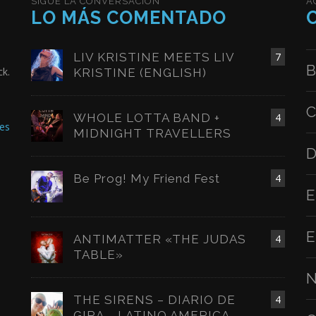
SIGUE LA CONVERSACIÓN
A
LO MÁS COMENTADO
LIV KRISTINE MEETS LIV
7
B
ck.
KRISTINE (ENGLISH)
C
WHOLE LOTTA BAND +
4
es
MIDNIGHT TRAVELLERS
D
Be Prog! My Friend Fest
4
E
E
ANTIMATTER «THE JUDAS
4
TABLE»
N
THE SIRENS – DIARIO DE
4
GIRA – LATINO AMERICA