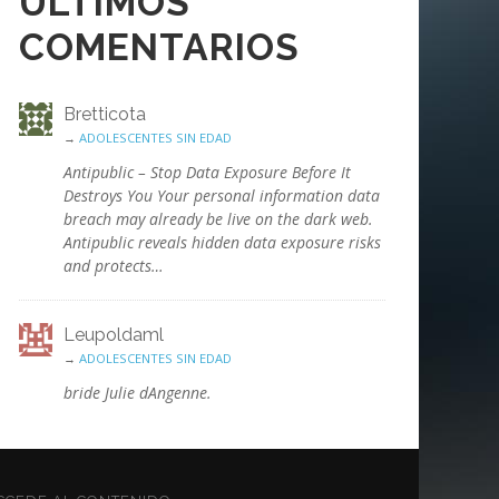
ÚLTIMOS
COMENTARIOS
Bretticota
→
ADOLESCENTES SIN EDAD
Antipublic – Stop Data Exposure Before It
Destroys You Your personal information data
breach may already be live on the dark web.
Antipublic reveals hidden data exposure risks
and protects…
Leupoldaml
→
ADOLESCENTES SIN EDAD
bride Julie dAngenne.