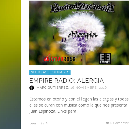
ANI
LA C
MA
MA
‘DEUS EX MACHINA’ – PRIMERAS
ENTREVISTA CON LIV KRISTINE.
LIV KRISTINE – ‘RIVER OF DIAMOND
SAMSON
EMPIRE RADIO: HELLFEST 2017
IMPRESIONES
NAGOLD 2025
EN PROFUNDIDAD
MARC GUTIÉRREZ
JUAN ESPINOZA
,
,
3 JUNIO, 2018
25 FEBRERO, 2019
MARC GUTIÉRREZ
MARC GUTIÉRREZ
MARC GUTIÉRREZ
,
,
,
2 FEBRERO, 2024
13 DICIEMBRE, 2025
5 FEBRERO, 2023
NOTICIAS
PODCASTS
EMPIRE RADIO: ALERGIA
MARC GUTIÉRREZ
,
16 NOVIEMBRE, 2016
Estamos en otoño y con él llegan las alergias y todas
ellas se curan con música como la que nos presenta
Juan Espinoza. Links para …
0 Comentar
Leer más