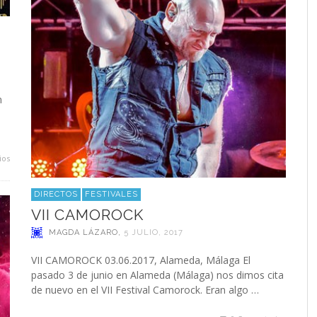
n
ios
DIRECTOS
FESTIVALES
VII CAMOROCK
MAGDA LÁZARO
,
5 JULIO, 2017
VII CAMOROCK 03.06.2017, Alameda, Málaga El
pasado 3 de junio en Alameda (Málaga) nos dimos cita
de nuevo en el VII Festival Camorock. Eran algo …