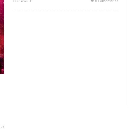
0 Comentarios
Leer más
ios