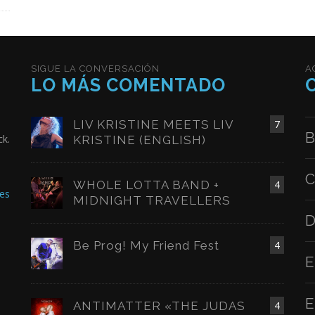
SIGUE LA CONVERSACIÓN
A
LO MÁS COMENTADO
LIV KRISTINE MEETS LIV
7
B
ck.
KRISTINE (ENGLISH)
C
WHOLE LOTTA BAND +
4
es
MIDNIGHT TRAVELLERS
D
Be Prog! My Friend Fest
4
E
E
ANTIMATTER «THE JUDAS
4