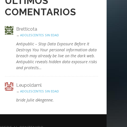
ÚLTIMOS
COMENTARIOS
Bretticota
→
ADOLESCENTES SIN EDAD
Antipublic – Stop Data Exposure Before It
Destroys You Your personal information data
breach may already be live on the dark web.
Antipublic reveals hidden data exposure risks
and protects…
Leupoldaml
→
ADOLESCENTES SIN EDAD
bride Julie dAngenne.