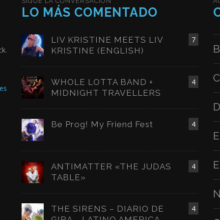
SIGUE LA CONVERSACIÓN
A
LO MÁS COMENTADO
LIV KRISTINE MEETS LIV
7
B
ck.
KRISTINE (ENGLISH)
C
WHOLE LOTTA BAND +
4
es
MIDNIGHT TRAVELLERS
D
Be Prog! My Friend Fest
4
E
E
ANTIMATTER «THE JUDAS
4
TABLE»
N
THE SIRENS – DIARIO DE
4
GIRA – LATINO AMERICA