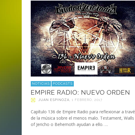
ANI
LA C
MA
MA
‘DEUS EX MACHINA’ – PRIMERAS
ENTREVISTA CON LIV KRISTINE.
LIV KRISTINE – ‘RIVER OF DIAMOND
SAMSON
EMPIRE RADIO: HELLFEST 2017
IMPRESIONES
NAGOLD 2025
EN PROFUNDIDAD
MARC GUTIÉRREZ
JUAN ESPINOZA
,
,
3 JUNIO, 2018
25 FEBRERO, 2019
MARC GUTIÉRREZ
MARC GUTIÉRREZ
MARC GUTIÉRREZ
,
,
,
2 FEBRERO, 2024
13 DICIEMBRE, 2025
5 FEBRERO, 2023
NOTICIAS
PODCASTS
EMPIRE RADIO: NUEVO ORDEN
JUAN ESPINOZA
,
1 FEBRERO, 2017
Capítulo 136 de Empire Radio para reflexionar a trav
de la música sobre el menos malo. Testament, Walls
of Jericho o Behemoth ayudan a ello. …