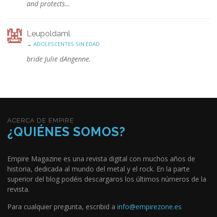
and protects…
Leupoldaml
→
ADOLESCENTES SIN EDAD
bride Julie dAngenne.
ACERCA DE EMPIRE
¿QUIÉNES SOMOS?
Empire Magazine es una revista digital con muchos años de
historia, dedicada al mundo del metal y el rock. En la parte
superior del blog podéis descargaros los últimos números de la
revista.
Para cualquier pregunta, escribid a
info@empirezone.es