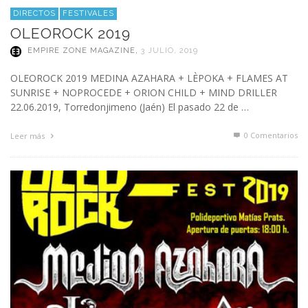
DIRECTOS
FESTIVALES
OLEOROCK 2019
EMPIRE ZONE MAGAZINE
,
3 JULIO, 2019
OLEOROCK 2019 MEDINA AZAHARA + LÈPOKA + FLAMES AT
SUNRISE + NOPROCEDE + ORION CHILD + MIND DRILLER
22.06.2019, Torredonjimeno (Jaén) El pasado 22 de …
0 Comentarios
Leer más