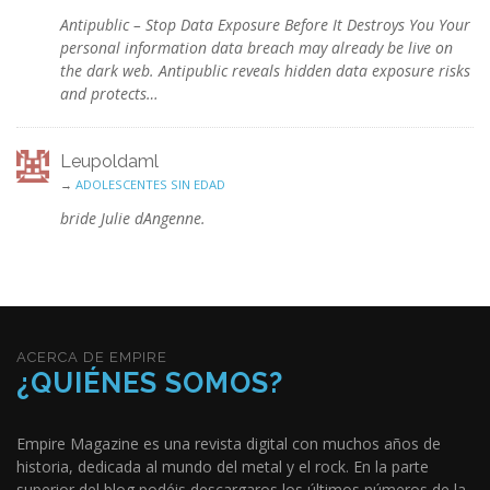
Antipublic – Stop Data Exposure Before It Destroys You Your
personal information data breach may already be live on
the dark web. Antipublic reveals hidden data exposure risks
and protects…
Leupoldaml
→
ADOLESCENTES SIN EDAD
bride Julie dAngenne.
ACERCA DE EMPIRE
¿QUIÉNES SOMOS?
Empire Magazine es una revista digital con muchos años de
historia, dedicada al mundo del metal y el rock. En la parte
superior del blog podéis descargaros los últimos números de la