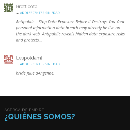
Bretticota
→
ADOLESCENTES SIN EDAD
Antipublic – Stop Data Exposure Before It Destroys You Your
personal information data breach may already be live on
the dark web. Antipublic reveals hidden data exposure risks
and protects…
Leupoldaml
→
ADOLESCENTES SIN EDAD
bride Julie dAngenne.
ACERCA DE EMPIRE
¿QUIÉNES SOMOS?