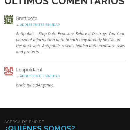
ÚLTIMOS COMENTARIOS
Bretticota
→
ADOLESCENTES SIN EDAD
Antipublic – Stop Data Exposure Before It Destroys You Your
personal information data breach may already be live on
the dark web. Antipublic reveals hidden data exposure risks
and protects…
Leupoldaml
→
ADOLESCENTES SIN EDAD
bride Julie dAngenne.
ACERCA DE EMPIRE
¿QUIÉNES SOMOS?