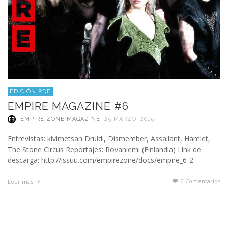
EDICIÓN PDF
EMPIRE MAGAZINE #6
EMPIRE ZONE MAGAZINE
,
25 MARZO, 2015
Entrevistas: kivimetsan Druidi, Dismember, Assailant, Hamlet,
The Stone Circus Reportajes: Rovaniemi (Finlandia) Link de
descarga: http://issuu.com/empirezone/docs/empire_6-2
0 Comentarios
Leer más