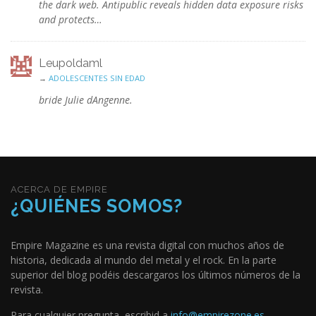
the dark web. Antipublic reveals hidden data exposure risks
and protects…
Leupoldaml
→
ADOLESCENTES SIN EDAD
bride Julie dAngenne.
ACERCA DE EMPIRE
¿QUIÉNES SOMOS?
Empire Magazine es una revista digital con muchos años de
historia, dedicada al mundo del metal y el rock. En la parte
superior del blog podéis descargaros los últimos números de la
revista.
Para cualquier pregunta, escribid a
info@empirezone.es