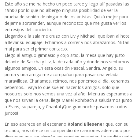
Este año se me ha hecho un poco tarde y llego allí pasadas las
19h00 por lo que no albergo ninguna posibilidad de ver la
prueba de sonido de ninguno de los artistas. Quizá mejor para
dejarme sorprender, aunque reconozco que me gusta ver los
entresijos del concierto.
Llegando a la sala me cruzo con Liv y Michael, que iban al hotel
a llevar su equipaje. Echamos a correr y nos abrazamos. Ni tan
mal para ser el primer contacto.
Llego al antiguo gimnasio y cojo sitio, la mesa que hay justo
delante de Sascha y Liv, la de cada año y donde nos sentamos
algunos amigos. En esta ocasión Pascal, Sandra, Angelo, su
prima y una amiga me acompañan para pasar una velada
maravillosa. Charlamos, reímos, nos ponemos al día, cenamos,
bebemos… vaya lo que suelen hacer los amigos, solo que
nosotros solo nos vemos una vez al año. Mientras esperamos a
que nos sirvan la cena, llega Märiel Röhrbach a saludarnos junto
a Frans, su pareja, y Chantal ¡Qué gran noche pasamos todos
juntos!
En eso aparece en el escenario
Roland Bliesener
que, con su
teclado, nos ofrece un compendio de canciones aderezado por
discursos que, en alemán, no consigo entender. He podido verlo