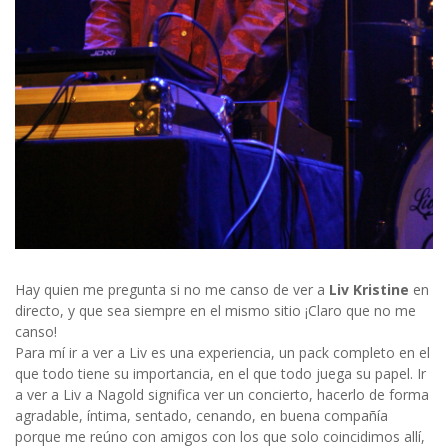
Hay quien me pregunta si no me canso de ver a
Liv Kristine
en
directo, y que sea siempre en el mismo sitio ¡Claro que no me
canso!
Para mí ir a ver a Liv es una experiencia, un pack completo en el
que todo tiene su importancia, en el que todo juega su papel. Ir
a ver a Liv a Nagold significa ver un concierto, hacerlo de forma
agradable, íntima, sentado, cenando, en buena compañía
porque me reúno con amigos con los que solo coincidimos allí,