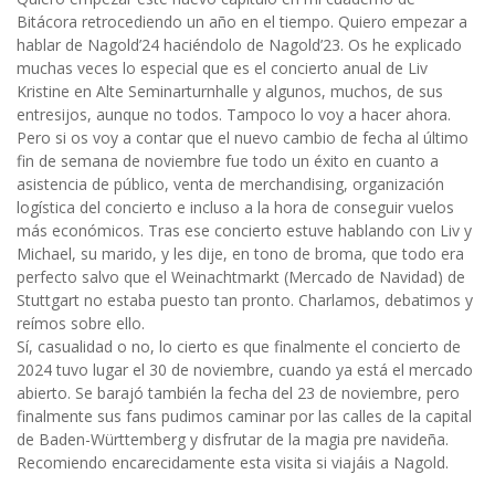
Bitácora retrocediendo un año en el tiempo. Quiero empezar a
hablar de Nagold’24 haciéndolo de Nagold’23. Os he explicado
muchas veces lo especial que es el concierto anual de Liv
Kristine en Alte Seminarturnhalle y algunos, muchos, de sus
entresijos, aunque no todos. Tampoco lo voy a hacer ahora.
Pero si os voy a contar que el nuevo cambio de fecha al último
fin de semana de noviembre fue todo un éxito en cuanto a
asistencia de público, venta de merchandising, organización
logística del concierto e incluso a la hora de conseguir vuelos
más económicos. Tras ese concierto estuve hablando con Liv y
Michael, su marido, y les dije, en tono de broma, que todo era
perfecto salvo que el Weinachtmarkt (Mercado de Navidad) de
Stuttgart no estaba puesto tan pronto. Charlamos, debatimos y
reímos sobre ello.
Sí, casualidad o no, lo cierto es que finalmente el concierto de
2024 tuvo lugar el 30 de noviembre, cuando ya está el mercado
abierto. Se barajó también la fecha del 23 de noviembre, pero
finalmente sus fans pudimos caminar por las calles de la capital
de Baden-Württemberg y disfrutar de la magia pre navideña.
Recomiendo encarecidamente esta visita si viajáis a Nagold.