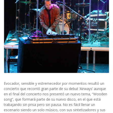
Evocador, sensible y estremecedor por momentos resultó un
concierto que recorrió gran parte de su debut ‘Airways’ aunque
en el final del concierto nos presentó un nuevo tema, “Wooden
song”, que formará parte de su nuevo disco, en el que está
trabajando sin prisa pero sin pausa. No es fácil llenar un
escenario siendo un solo músico, con sus sintetizadores y sus