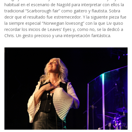
habitual en el escenario de Nagold para interpretar con ellos la
tradicional “Scarborough fair” como gaitero y flautista. Sobra
decir que el resultado fue estremecedor. Y la siguiente pieza fue
la siempre especial “Norwegian lovesong” con la que Liv quiso
recordar los inicios de Leaves’ Eyes y, como no, se la dedicó a
Chris. Un gesto precioso y una interpretación fantástica.