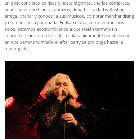
un post concierto de risas y hasta lágrimas, charlas cómplices,
beber buen vino blanco, abrazos, departir con la Liv Kristine
amiga, charlar y conocer a sus músicos, comprar merchandising
y no tener prisa para nada. En Barcelona, como en muchos
sitios, estamos acostumbrados a que recién termina un
concierto te inviten a salir de la sala rápidamente mientras que
en Alte Seminarturnhalle el after party se prolonga hasta la
madrugada.