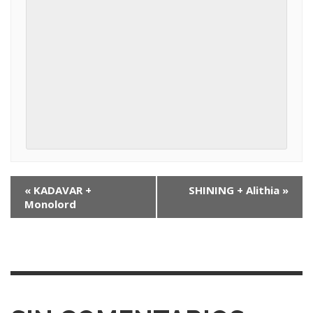
N
«
KADAVAR +
SHINING + Alithia
»
Monolord
a
v
e
g
a