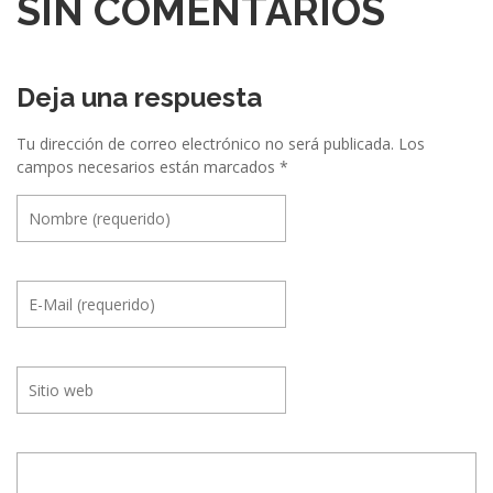
SIN COMENTARIOS
c
i
ó
Deja una respuesta
n
Tu dirección de correo electrónico no será publicada.
Los
e
campos necesarios están marcados
*
n
t
r
e
E
v
e
n
t