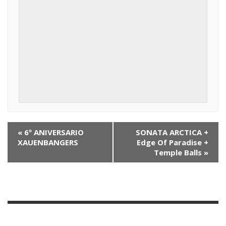
N
«
6º ANIVERSARIO
SONATA ARCTICA +
XAUENBANGERS
Edge Of Paradise +
a
Temple Balls
»
v
e
g
a