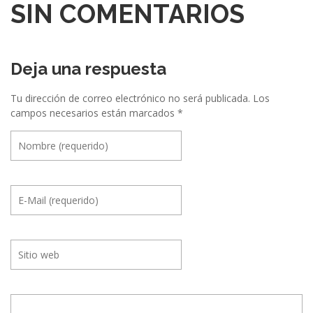
c
SIN COMENTARIOS
i
ó
Deja una respuesta
n
e
Tu dirección de correo electrónico no será publicada.
Los
campos necesarios están marcados
*
n
t
r
e
E
v
e
n
t