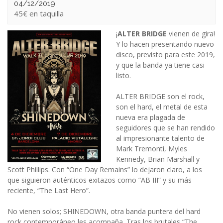
04/12/2019
45€
¡
ALTER BRIDGE
vienen de gira!
Y lo hacen presentando nuevo
disco, previsto para este 2019,
y que la banda ya tiene casi
listo.
ALTER BRIDGE son el rock,
son el hard, el metal de esta
nueva era plagada de
seguidores que se han rendido
al impresionante talento de
Mark Tremonti, Myles
Kennedy, Brian Marshall y
Scott Phillips. Con “One Day Remains” lo dejaron claro, a los
que siguieron auténticos exitazos como “AB III” y su más
reciente, “The Last Hero”.
No vienen solos; SHINEDOWN, otra banda puntera del hard
rock contemporáneo les acompaña. Tras los brutales “The