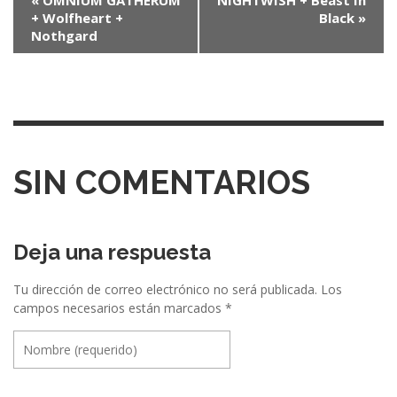
+ Wolfheart +
Black
»
a
Nothgard
v
e
g
a
c
SIN COMENTARIOS
i
ó
Deja una respuesta
n
e
Tu dirección de correo electrónico no será publicada.
Los
campos necesarios están marcados
*
n
t
r