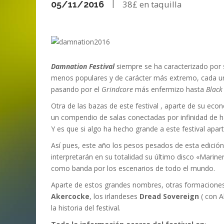
|
38£
ANI
LA C
05/11/2016
MA
MA
‘DEUS EX MACHINA’ – PRIMERAS
ENTREVISTA CON LIV KRISTINE.
LIV KRISTINE – ‘RIVER OF DIAMOND
SAMSON
EMPIRE RADIO: HELLFEST 2017
IMPRESIONES
NAGOLD 2025
EN PROFUNDIDAD
MARC GUTIÉRREZ
JUAN ESPINOZA
,
,
3 JUNIO, 2018
25 FEBRERO, 2019
MARC GUTIÉRREZ
MARC GUTIÉRREZ
MARC GUTIÉRREZ
,
,
,
2 FEBRERO, 2024
13 DICIEMBRE, 2025
5 FEBRERO, 2023
Damnation Festival
siempre se ha caracterizado por s
menos populares y de carácter más extremo, cada una
pasando por el
Grindcore
más enfermizo hasta
Black
Otra de las bazas de este festival , aparte de su eco
un compendio de salas conectadas por infinidad de ha
Y es que si algo ha hecho grande a este festival aparte
Así pues, este año los pesos pesados de esta edición
interpretarán en su totalidad su último disco «Marin
como banda por los escenarios de todo el mundo.
Aparte de estos grandes nombres, otras formaciones
Akercocke
, los irlandeses
Dread Sovereign
( con 
la historia del festival.