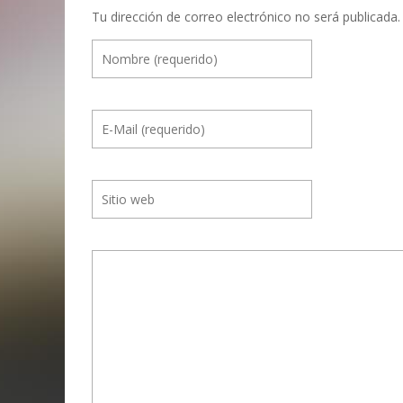
n
Tu dirección de correo electrónico no será publicada.
e
n
t
r
e
E
v
e
n
t
o
s