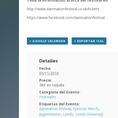
Toda la información acerca del festival en
:
http://www.damnationfestival.co.uk/tickets
https://www.facebook.com/damnationfestival
+ GOOGLE CALENDAR
+ EXPORTAR ICAL
Detalles
Fecha:
05/11/2016
Precio:
38£
Categoría del Evento:
Festivales
Etiquetas del Evento:
damnation festival
,
Eyesore Merch
,
Jägermeister
,
Leeds
,
Leeds University