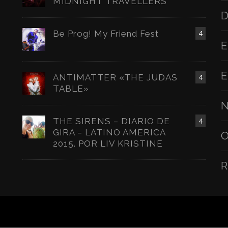
MIDNIGHT TRAVELLERS
D
Be Prog! My Friend Fest
4
E
E
ANTIMATTER «THE JUDAS
4
TABLE»
N
THE SIRENS – DIARIO DE
4
GIRA – LATINO AMERICA
O
2015. POR LIV KRISTINE
R