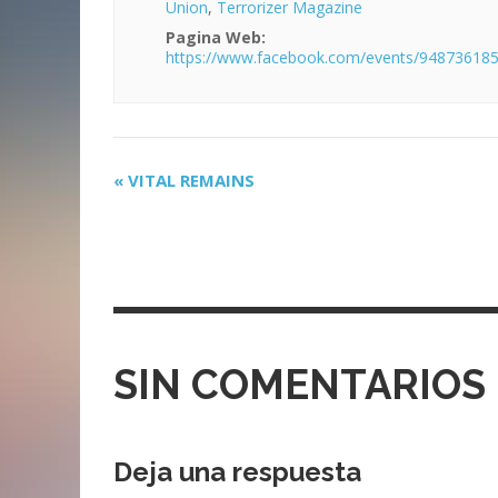
Union
,
Terrorizer Magazine
Pagina Web:
https://www.facebook.com/events/94873618
«
VITAL REMAINS
N
a
v
e
g
a
SIN COMENTARIOS
c
i
Deja una respuesta
ó