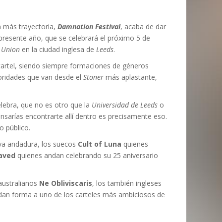
EMPIRE ZONE MAGAZINE
JOAQUIM VALLS
,
17 OCTUBRE, 2021
,
5 MARZO,
2020
IV KRISTINE – RIVER OF DIAMONDS,
NTREVISTA CON SASCHA
IV KRISTINE – ‘ENTER MY RELIGION’
ATTLERAGE
L OCTAVO DÍA: 6
 más trayectoria,
Damnation Festival
, acaba de dar
 2023
RIMERAS IMPRESIONES
ANNENBERGER
REEDICIÓN)
MARC GUTIÉRREZ
MARC GUTIÉRREZ
,
,
25 AGOSTO, 2016
17 NOVIEMBRE, 2017
l presente año, que se celebrará el próximo 5 de
MARC GUTIÉRREZ
MARC GUTIÉRREZ
MARC GUTIÉRREZ
,
,
,
30 ENERO, 2023
22 MAYO, 2025
18 JULIO, 2022
y Union
en la ciudad inglesa de
Leeds
.
l cartel, siendo siempre formaciones de géneros
oridades que van desde el
Stoner
más aplastante,
elebra, que no es otro que la
Universidad de Leeds
o
nsarías encontrarte allí dentro es precisamente eso.
o público.
a andadura, los suecos
Cult of Luna
quienes
aved
quienes andan celebrando su 25 aniversario
 australianos
Ne Obliviscaris
, los también ingleses
an forma a uno de los carteles más ambiciosos de