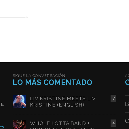
SIGUE LA CONVERSACIÓN
A
LO MÁS COMENTADO
LIV KRISTINE MEETS LIV
7
B
ck.
KRISTINE (ENGLISH)
C
WHOLE LOTTA BAND +
4
es