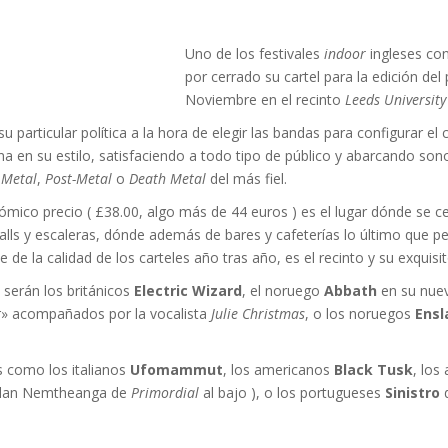
VERSARIO
RÓNICA
PREFERENCIAS
2022 (EDICIÓN EN
MUSICALES
ESPAÑOL)
RC GUTIÉRREZ
RC GUTIÉRREZ
,
,
11 MAYO, 2023
13 ENERO, 2024
S’
LIV KRISTINE – ‘RIVER OF DIAMONDS’
ENTREVISTA CON MICHAEL HANSEN
LIV KRISTINE – RIVER OF DIAMONDS,
CRIMINAL
EL OCTAVO DIA: 8
L
E
L
B
E
Uno de los festivales
indoor
ingleses con
YMIR PEIRÓ
MARC GUTIÉRREZ
,
31 ENERO, 2021
,
25 ENERO,
EN PROFUNDIDAD
ESPENAES
PRIMERAS IMPRESIONES
P
D
(
PAULINA JETT
MARC GUTIÉRREZ
,
29 AGOSTO, 2016
,
3 DICIEMBRE, 2017
por cerrado su cartel para la edición de
MARC GUTIÉRREZ
MARC GUTIÉRREZ
MARC GUTIÉRREZ
,
,
,
5 FEBRERO, 2023
18 JUNIO, 2025
30 ENERO, 2023
Noviembre en el recinto
Leeds Universit
u particular política a la hora de elegir las bandas para configurar e
 en su estilo, satisfaciendo a todo tipo de público y abarcando son
 Metal
,
Post-Metal
o
Death Metal
del más fiel.
nómico precio ( £38.00, algo más de 44 euros ) es el lugar dónde se c
lls y escaleras, dónde además de bares y cafeterías lo último que pe
 de la calidad de los carteles año tras año, es el recinto y su exquisit
 serán los británicos
Electric Wizard
, el noruego
Abbath
en su nuev
er» acompañados por la vocalista
Julie Christmas
, o los noruegos
Ensl
 como los italianos
Ufomammut
, los americanos
Black Tusk
, los
Alan Nemtheanga de
Primordial
al bajo ), o los portugueses
Sinistro
d