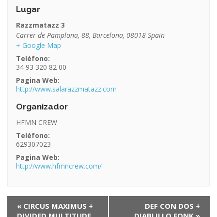
Lugar
Razzmatazz 3
Carrer de Pamplona, 88
,
Barcelona
,
08018
Spain
+ Google Map
Teléfono:
34 93 320 82 00
Pagina Web:
http://www.salarazzmatazz.com
Organizador
HFMN CREW
Teléfono:
629307023
Pagina Web:
http://www.hfmncrew.com/
N
«
CIRCUS MAXIMUS +
DEF CON DOS +
DIVIDED MULTITUDE
DIABLILLO FONK
»