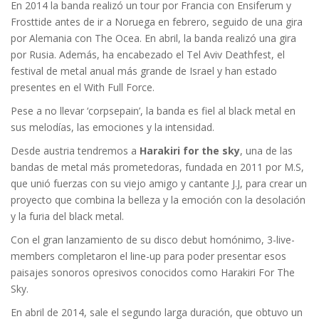
En 2014 la banda realizó un tour por Francia con Ensiferum y
Frosttide antes de ir a Noruega en febrero, seguido de una gira
por Alemania con The Ocea. En abril, la banda realizó una gira
por Rusia. Además, ha encabezado el Tel Aviv Deathfest, el
festival de metal anual más grande de Israel y han estado
presentes en el With Full Force.
Pese a no llevar ‘corpsepain’, la banda es fiel al black metal en
sus melodías, las emociones y la intensidad.
Desde austria tendremos a
Harakiri for the sky
, una de las
bandas de metal más prometedoras, fundada en 2011 por M.S,
que unió fuerzas con su viejo amigo y cantante J.J, para crear un
proyecto que combina la belleza y la emoción con la desolación
y la furia del black metal.
Con el gran lanzamiento de su disco debut homónimo, 3-live-
members completaron el line-up para poder presentar esos
paisajes sonoros opresivos conocidos como Harakiri For The
Sky.
En abril de 2014, sale el segundo larga duración, que obtuvo un