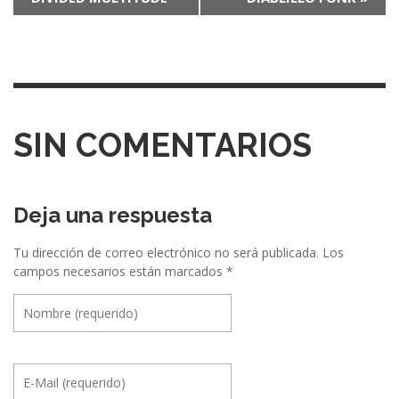
a
v
e
g
a
SIN COMENTARIOS
c
i
ó
Deja una respuesta
n
Tu dirección de correo electrónico no será publicada.
Los
e
campos necesarios están marcados
*
n
t
r
e