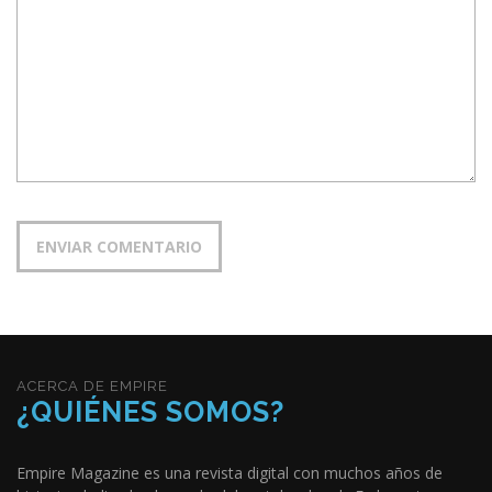
o
s
ACERCA DE EMPIRE
¿QUIÉNES SOMOS?
Empire Magazine es una revista digital con muchos años de