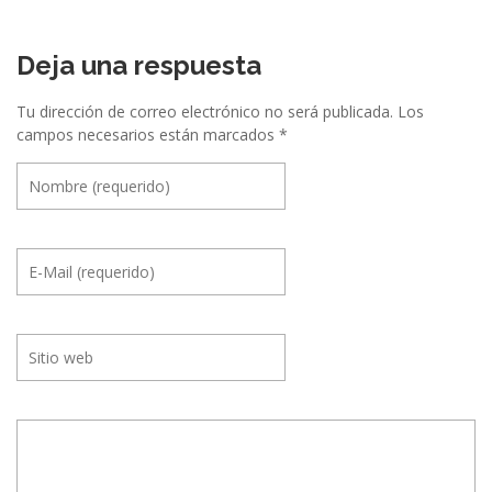
c
i
Deja una respuesta
ó
Tu dirección de correo electrónico no será publicada.
Los
n
campos necesarios están marcados
*
e
n
t
r
e
E
v
e
n
t