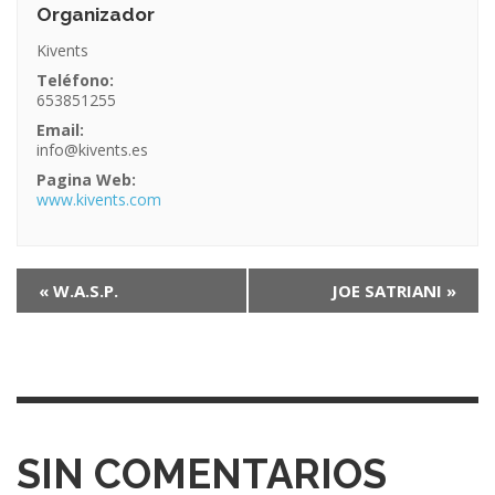
Organizador
Kivents
Teléfono:
653851255
Email:
info@kivents.es
Pagina Web:
www.kivents.com
N
«
W.A.S.P.
JOE SATRIANI
»
a
v
e
g
SIN COMENTARIOS
a