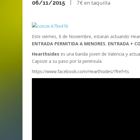
|
7€
ANI
LA C
06/11/2015
MA
MA
‘DEUS EX MACHINA’ – PRIMERAS
ENTREVISTA CON LIV KRISTINE.
LIV KRISTINE – ‘RIVER OF DIAMOND
SAMSON
EMPIRE RADIO: HELLFEST 2017
IMPRESIONES
NAGOLD 2025
EN PROFUNDIDAD
MARC GUTIÉRREZ
JUAN ESPINOZA
,
,
3 JUNIO, 2018
25 FEBRERO, 2019
MARC GUTIÉRREZ
MARC GUTIÉRREZ
MARC GUTIÉRREZ
,
,
,
2 FEBRERO, 2024
13 DICIEMBRE, 2025
5 FEBRERO, 2023
Este viernes, 6 de Noviembre, estaran actuando He
ENTRADA PERMITIDA A MENORES. ENTRADA + C
Hearthsides
es una banda joven de Valencia y actua
Capsize a su paso por la peninsula.
https://www.facebook.com/Hearthsides/?fref=ts