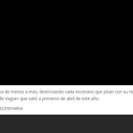
va de menos a mas, destrozando cada escenario que pisan con su Ha
e Vague» que salió a primeros de abril de este año.
23/timeline