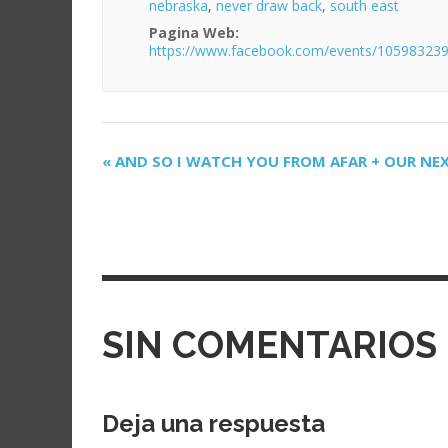
nebraska
,
never draw back
,
south east
Pagina Web:
https://www.facebook.com/events/10598323
«
AND SO I WATCH YOU FROM AFAR + OUR N
N
a
v
e
g
a
SIN COMENTARIOS
c
i
Deja una respuesta
ó