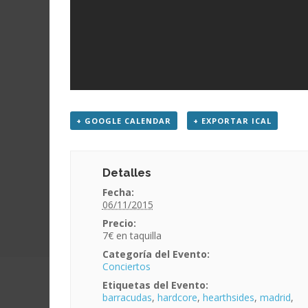
+ GOOGLE CALENDAR
+ EXPORTAR ICAL
Detalles
Fecha:
06/11/2015
Precio:
7€
Categoría del Evento:
Conciertos
Etiquetas del Evento:
barracudas
,
hardcore
,
hearthsides
,
madrid
,