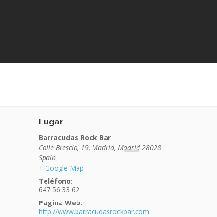
Lugar
Barracudas Rock Bar
Calle Brescia, 19
,
Madrid
,
Madrid
28028
Spain
+ Google Map
Teléfono:
647 56 33 62
Pagina Web:
http://www.barracudasrockbar.com