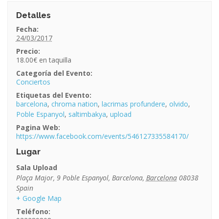
Detalles
Fecha:
24/03/2017
Precio:
18.00€
Categoría del Evento:
Conciertos
Etiquetas del Evento:
barcelona
,
chroma nation
,
lacrimas profundere
,
olvido
,
Poble Espanyol
,
saltimbakya
,
upload
Pagina Web:
https://www.facebook.com/events/546127335584170/
Lugar
Sala Upload
Plaça Major, 9 Poble Espanyol
,
Barcelona
,
Barcelona
08038
Spain
+ Google Map
Teléfono: