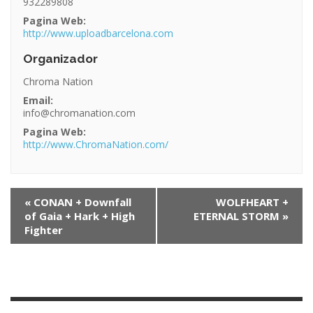
932289808
Pagina Web:
http://www.uploadbarcelona.com
Organizador
Chroma Nation
Email:
info@chromanation.com
Pagina Web:
http://www.ChromaNation.com/
N
«
CONAN + Downfall
WOLFHEART +
of Gaia + Hark + High
ETERNAL STORM
»
a
Fighter
v
e
g