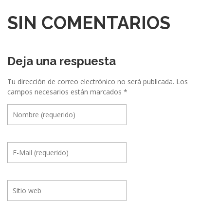
a
c
SIN COMENTARIOS
i
ó
Deja una respuesta
n
e
Tu dirección de correo electrónico no será publicada.
Los
campos necesarios están marcados
*
n
t
r
e
E
v
e
n