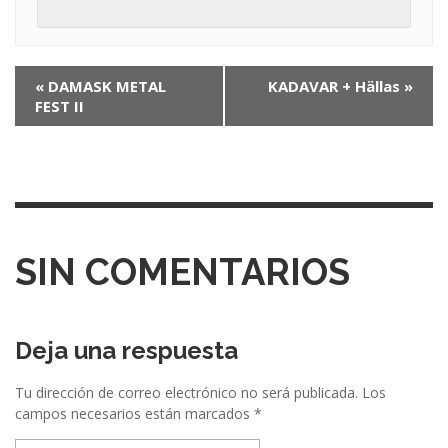
N
«
DAMASK METAL
KADAVAR + Hällas
»
FEST II
a
v
e
g
a
SIN COMENTARIOS
c
i
ó
Deja una respuesta
n
Tu dirección de correo electrónico no será publicada.
Los
e
campos necesarios están marcados
*
n