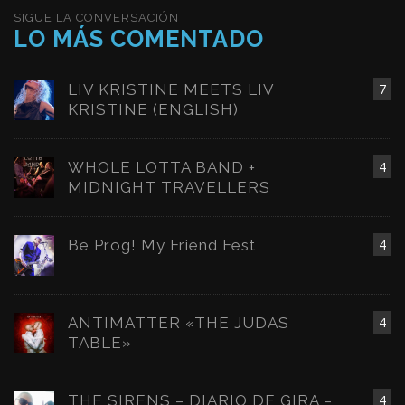
SIGUE LA CONVERSACIÓN
LO MÁS COMENTADO
LIV KRISTINE MEETS LIV
7
KRISTINE (ENGLISH)
WHOLE LOTTA BAND +
4
MIDNIGHT TRAVELLERS
Be Prog! My Friend Fest
4
ANTIMATTER «THE JUDAS
4
TABLE»
THE SIRENS – DIARIO DE GIRA –
4