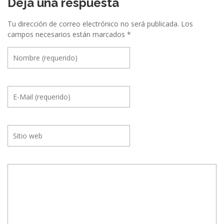
ó
Deja una respuesta
n
Tu dirección de correo electrónico no será publicada.
Los
e
campos necesarios están marcados
*
n
t
r
e
E
v
e
n
t
o
s