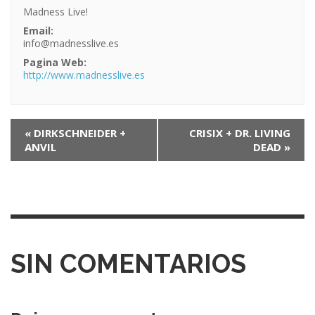
Madness Live!
Email:
info@madnesslive.es
Pagina Web:
http://www.madnesslive.es
N
«
DIRKSCHNEIDER +
CRISIX + DR. LIVING
ANVIL
DEAD
»
a
v
e
g
a
SIN COMENTARIOS
c
i