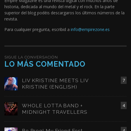
Empire Magazine es una revista digital con muchos años de
historia, dedicada al mundo del metal y el rock. En la parte
superior del blog podéis descargaros los últimos números de la
revista.
Para cualquier pregunta, escribid a
info@empirezone.es
SIGUE LA CONVERSACIÓN
LO MÁS COMENTADO
LIV KRISTINE MEETS LIV
7
KRISTINE (ENGLISH)
WHOLE LOTTA BAND +
4
MIDNIGHT TRAVELLERS
Be Prog! My Friend Fest
4