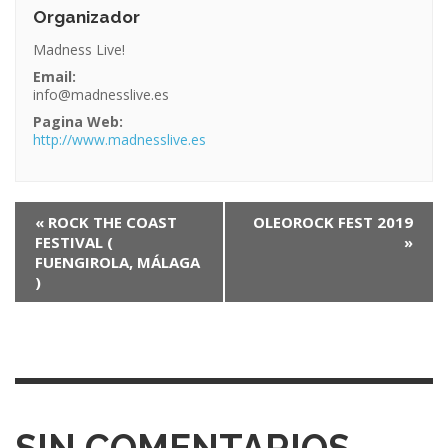
Organizador
Madness Live!
Email:
info@madnesslive.es
Pagina Web:
http://www.madnesslive.es
N
«
ROCK THE COAST
OLEOROCK FEST 2019
FESTIVAL (
»
a
FUENGIROLA, MÁLAGA
v
)
e
g
a
c