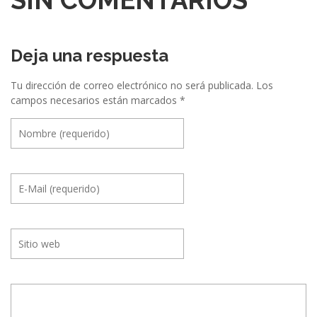
SIN COMENTARIOS
i
ó
n
Deja una respuesta
e
Tu dirección de correo electrónico no será publicada.
Los
n
campos necesarios están marcados
*
t
r
e
E
v
e
n
t
o