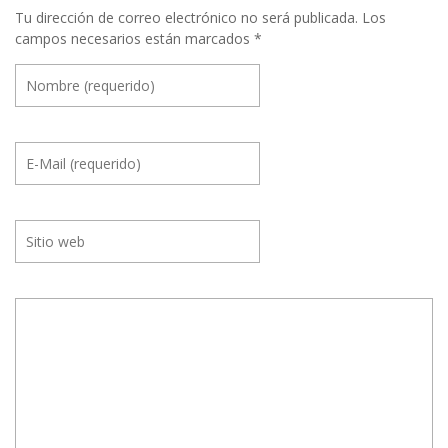
t
Tu dirección de correo electrónico no será publicada.
Los
campos necesarios están marcados
*
r
e
E
v
e
n
t
o
s