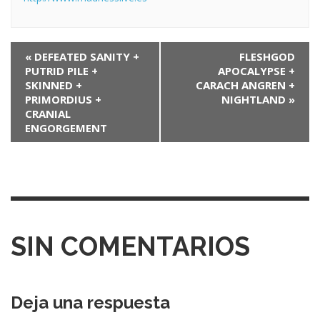
N
«
DEFEATED SANITY +
FLESHGOD
PUTRID PILE +
APOCALYPSE +
a
SKINNED +
CARACH ANGREN +
v
PRIMORDIUS +
NIGHTLAND
»
CRANIAL
e
ENGORGEMENT
g
a
c
i
ó
SIN COMENTARIOS
n
e
Deja una respuesta
n