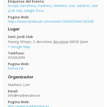
Etiquetas del Evento:
Accept
,
barcelona
,
madness
,
Madness Live
,
sabaton
,
sant
jordi club
,
twilight force
Pagina Web:
https://www.facebook.com/events/1800635060168358/
Lugar
Sant Jordi Club
Passeig Olimpic, 5
,
Barcelona
,
Barcelona
08038
Spain
+ Google Map
Teléfono:
934262089
Pagina Web:
bsmsa.cat
Organizador
Madness Live!
Email:
info@madnesslive.es
Pagina Web:
http://www.madnesslive.es