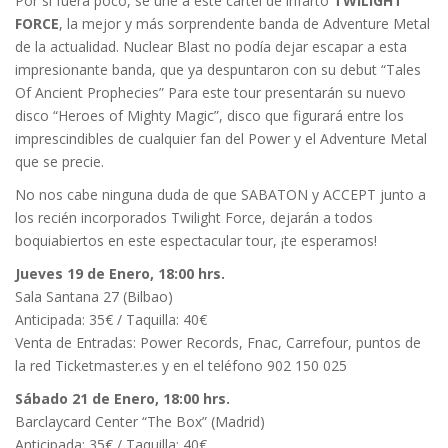
Por si fuera poco, se une a este cartel de infarto
TWILIGHT
FORCE
, la mejor y más sorprendente banda de Adventure Metal
de la actualidad. Nuclear Blast no podía dejar escapar a esta
impresionante banda, que ya despuntaron con su debut “Tales
Of Ancient Prophecies” Para este tour presentarán su nuevo
disco “Heroes of Mighty Magic”, disco que figurará entre los
imprescindibles de cualquier fan del Power y el Adventure Metal
que se precie.
No nos cabe ninguna duda de que SABATON y ACCEPT junto a
los recién incorporados Twilight Force, dejarán a todos
boquiabiertos en este espectacular tour, ¡te esperamos!
Jueves 19 de Enero, 18:00 hrs.
Sala Santana 27 (Bilbao)
Anticipada: 35€ / Taquilla: 40€
Venta de Entradas: Power Records, Fnac, Carrefour, puntos de
la red Ticketmaster.es y en el teléfono 902 150 025
Sábado 21 de Enero, 18:00 hrs.
Barclaycard Center “The Box” (Madrid)
Anticipada: 35€ / Taquilla: 40€