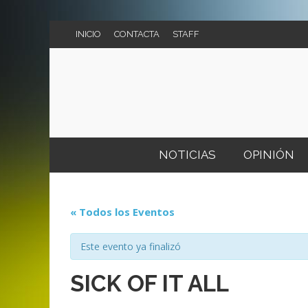
INICIO
CONTACTA
STAFF
NOTICIAS
OPINIÓN
MI VERDAD
CONCIERTOS
« Todos los Eventos
VS.
FESTIVALES
AGENDA DE CONCIERTOS
Este evento ya finalizó
SICK OF IT ALL
CART
LIV 