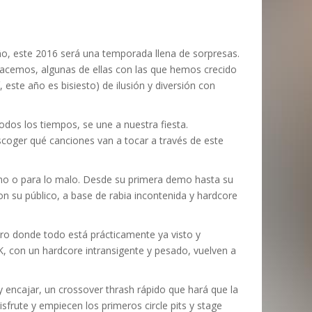
EMPIRE ZONE MAGAZINE
JOAQUIM VALLS
,
17 OCTUBRE, 2021
,
5 MARZO,
2020
IV KRISTINE – RIVER OF DIAMONDS,
NTREVISTA CON SASCHA
IV KRISTINE – ‘ENTER MY RELIGION’
ATTLERAGE
L OCTAVO DÍA: 6
 2023
RIMERAS IMPRESIONES
ANNENBERGER
REEDICIÓN)
MARC GUTIÉRREZ
MARC GUTIÉRREZ
,
,
25 AGOSTO, 2016
17 NOVIEMBRE, 2017
o, este 2016 será una temporada llena de sorpresas.
MARC GUTIÉRREZ
MARC GUTIÉRREZ
MARC GUTIÉRREZ
,
,
,
30 ENERO, 2023
22 MAYO, 2025
18 JULIO, 2022
hacemos, algunas de ellas con las que hemos crecido
este año es bisiesto) de ilusión y diversión con
dos los tiempos, se une a nuestra fiesta.
scoger qué canciones van a tocar a través de este
no o para lo malo. Desde su primera demo hasta su
 su público, a base de rabia incontenida y hardcore
ro donde todo está prácticamente ya visto y
 con un hardcore intransigente y pesado, vuelven a
y encajar, un crossover thrash rápido que hará que la
sfrute y empiecen los primeros circle pits y stage