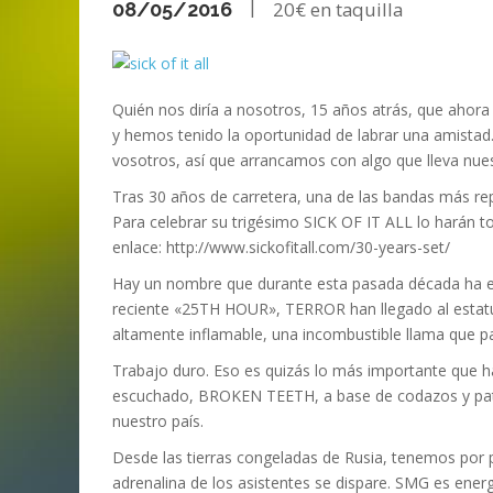
|
20€
ANI
LA C
08/05/2016
MA
MA
‘DEUS EX MACHINA’ – PRIMERAS
ENTREVISTA CON LIV KRISTINE.
LIV KRISTINE – ‘RIVER OF DIAMOND
SAMSON
EMPIRE RADIO: HELLFEST 2017
IMPRESIONES
NAGOLD 2025
EN PROFUNDIDAD
MARC GUTIÉRREZ
JUAN ESPINOZA
,
,
3 JUNIO, 2018
25 FEBRERO, 2019
MARC GUTIÉRREZ
MARC GUTIÉRREZ
MARC GUTIÉRREZ
,
,
,
2 FEBRERO, 2024
13 DICIEMBRE, 2025
5 FEBRERO, 2023
Quién nos diría a nosotros, 15 años atrás, que ahor
y hemos tenido la oportunidad de labrar una amistad.
vosotros, así que arrancamos con algo que lleva nu
Tras 30 años de carretera, una de las bandas más rep
Para celebrar su trigésimo SICK OF IT ALL lo harán t
enlace: http://www.sickofitall.com/30-years-set/
Hay un nombre que durante esta pasada década ha es
reciente «25TH HOUR», TERROR han llegado al estatus
altamente inflamable, una incombustible llama que p
Trabajo duro. Eso es quizás lo más importante que h
escuchado, BROKEN TEETH, a base de codazos y patad
nuestro país.
Desde las tierras congeladas de Rusia, tenemos por p
adrenalina de los asistentes se dispare. SMG es energé