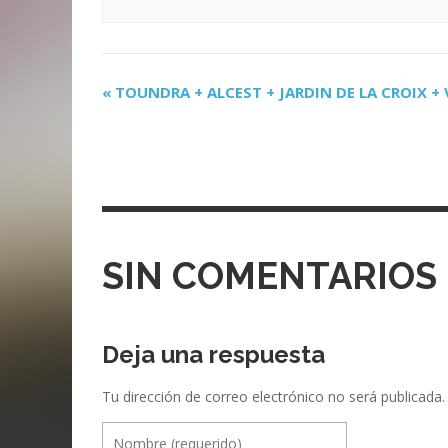
«
TOUNDRA + ALCEST + JARDIN DE LA CROIX +
N
a
v
e
g
a
SIN COMENTARIOS
c
i
Deja una respuesta
ó
n
Tu dirección de correo electrónico no será publicada.
e