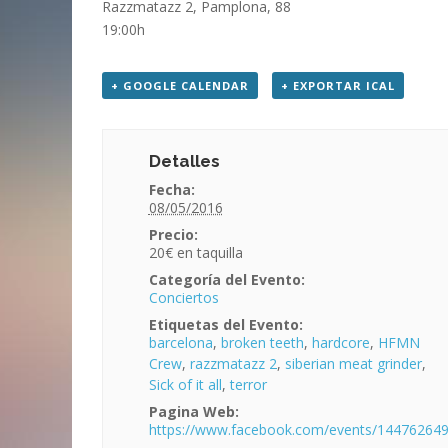
Razzmatazz 2, Pamplona, 88
19:00h
+ GOOGLE CALENDAR
+ EXPORTAR ICAL
Detalles
Fecha:
08/05/2016
Precio:
20€
Categoría del Evento:
Conciertos
Etiquetas del Evento:
barcelona
,
broken teeth
,
hardcore
,
HFMN
Crew
,
razzmatazz 2
,
siberian meat grinder
,
Sick of it all
,
terror
Pagina Web:
https://www.facebook.com/events/14476264