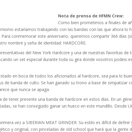
VERSARIO
RÓNICA
PREFERENCIAS
2022 (EDICIÓN EN
MUSICALES
ESPAÑOL)
RC GUTIÉRREZ
RC GUTIÉRREZ
,
,
11 MAYO, 2023
13 ENERO, 2024
S’
LIV KRISTINE – ‘RIVER OF DIAMONDS’
ENTREVISTA CON MICHAEL HANSEN
LIV KRISTINE – RIVER OF DIAMONDS,
CRIMINAL
EL OCTAVO DIA: 8
L
E
L
B
E
Nota de prensa de HFMN Crew:
YMIR PEIRÓ
MARC GUTIÉRREZ
,
31 ENERO, 2021
,
25 ENERO,
EN PROFUNDIDAD
ESPENAES
PRIMERAS IMPRESIONES
P
D
(
PAULINA JETT
MARC GUTIÉRREZ
,
29 AGOSTO, 2016
,
3 DICIEMBRE, 2017
Como bien prometimos a finales de añ
MARC GUTIÉRREZ
MARC GUTIÉRREZ
MARC GUTIÉRREZ
,
,
,
5 FEBRERO, 2023
18 JUNIO, 2025
30 ENERO, 2023
a mismo estaríamos trabajando con las bandas con las que ahora lo 
 Para conmemorar este aniversario, queremos compartir 366 días (sí, 
estro nombre y seña de identidad: HARDCORE.
resentativas del New York Hardcore y una de nuestras favoritas de to
ocando un set especial durante toda su gira donde vosotros podeis e
tado en boca de todos los aficionados al hardcore, sea para lo bue
 de banda de culto. Se han ganado su trono a base de simpatizar con
arece que nunca se apaga.
a de tener presente una banda de hardcore en estos días. En un géne
as, se han conseguido ganar un hueco en este mundillo. Desde UK,
rimera vez a SIBERIAN MEAT GRINDER. Su estilo es difícil de definir 
tico y original, con pinceladas de old school que hará que la gente di