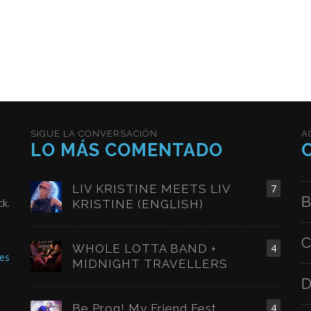
SIGUE LA CONVERSACIÓN
A
LO MÁS COMENTADO
LIV KRISTINE MEETS LIV
7
B
ck.
KRISTINE (ENGLISH)
C
WHOLE LOTTA BAND +
4
es
MIDNIGHT TRAVELLERS
D
Be Prog! My Friend Fest
4