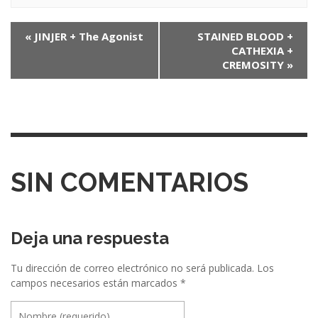
N
«
JINJER + The Agonist
STAINED BLOOD +
CATHEXIA +
a
CREMOSITY
»
v
e
g
a
c
SIN COMENTARIOS
i
ó
Deja una respuesta
n
e
Tu dirección de correo electrónico no será publicada.
Los
campos necesarios están marcados
*
n
t