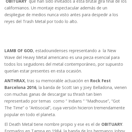
OBITUARY
que han sido invitados a esta brutal gira final de los
californianos. Un montaje espectacular además de un
despliegue de medios nunca visto antes para despedir a los
reyes del Trash Metal por todo lo alto.
LAMB OF GOD
, estadounidenses representando a la New
Wave del Heavy Metal americano es una pieza esencial para
todos los seguidores del metal contemporáneo, por supuesto
querían estar presentes en esta ocasión.
ANTHRAX
, tras su memorable actuación en
Rock Fest
Barcelona 2016
, la banda de Scott Ian y Joey Belladona, vienen
con muchas ganas de descargar su thrash tan bien
representado por temas como “ Indians “ “Madhouse”, “Got
The Time” o “Antisocial”, cuya versión hicieron tremendamente
popular en todo el planeta.
El Death Metal tiene nombre propio y ese es el de
OBITUARY
.
Formados en Tampa en 1984, la banda de los hermanos Johny