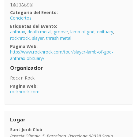
18/11/2018
Categoría del Evento:
Conciertos
Etiquetas del Evento:
anthrax
,
death metal
,
groove
,
lamb of god
,
obituary
,
rocknrock
,
slayer
,
thrash metal
Pagina Web:
http://www.rocknrock.com/tour/slayer-lamb-of-god-
anthrax-obituary/
Organizador
Rock n Rock
Pagina Web:
rocknrock.com
Lugar
Sant Jordi Club
Passeig Olimpic, 5
,
Barcelona
,
Barcelona
08038
Spain