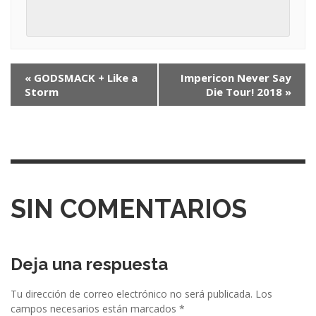
N
«
GODSMACK + Like a
Impericon Never Say
Storm
Die Tour! 2018
»
a
v
e
g
a
SIN COMENTARIOS
c
i
ó
Deja una respuesta
n
Tu dirección de correo electrónico no será publicada.
Los
e
campos necesarios están marcados
*