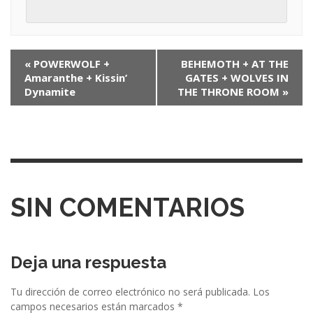
N
«
POWERWOLF +
BEHEMOTH + AT THE
Amaranthe + Kissin’
GATES + WOLVES IN
a
Dynamite
THE THRONE ROOM
»
v
e
g
a
c
SIN COMENTARIOS
i
ó
Deja una respuesta
n
e
Tu dirección de correo electrónico no será publicada.
Los
campos necesarios están marcados
*