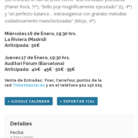
(Planet Rock, 5*), “brillo pop magníficamente ejecutado” (Q, 4*)
y “un perfecto balance… extravagancia con grandes melodías
cuidadosamente manufacturadas” (Mojo, 4*).
Miércoles 16 de Enero, 19:30 hrs.
La Riviera (Madrid)
Anticipada: 50€
Jueves 17 de Enero, 19:30 hrs.
Auditori Fòrum (Barcelona)
Anticipada: 40€ · 45€ · 50€ · 55€
Venta de Entradas: Fnac, Carrefour, puntos de la
red
Ticketmaster.es
y en el teléfono 902 150 025
+ GOOGLE CALENDAR
+ EXPORTAR ICAL
Detalles
Fecha:
17/01/2019