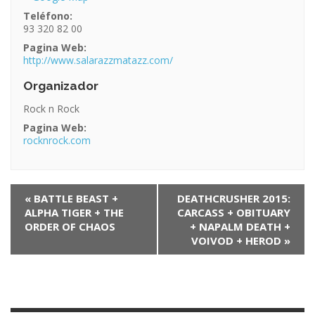
Teléfono:
93 320 82 00
Pagina Web:
http://www.salarazzmatazz.com/
Organizador
Rock n Rock
Pagina Web:
rocknrock.com
N
«
BATTLE BEAST +
DEATHCRUSHER 2015:
ALPHA TIGER + THE
CARCASS + OBITUARY
a
ORDER OF CHAOS
+ NAPALM DEATH +
v
VOIVOD + HEROD
»
e
g
a