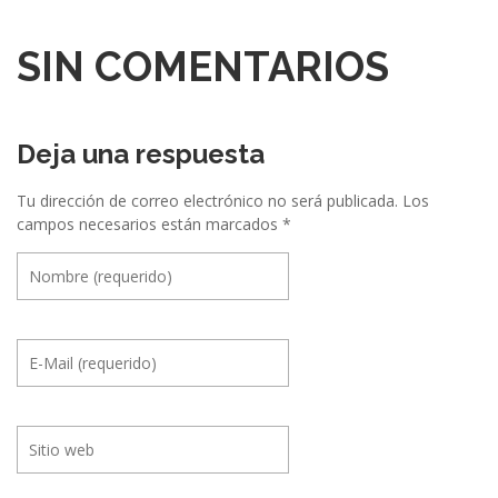
c
SIN COMENTARIOS
i
ó
n
Deja una respuesta
e
Tu dirección de correo electrónico no será publicada.
Los
n
campos necesarios están marcados
*
t
r
e
E
v
e
n