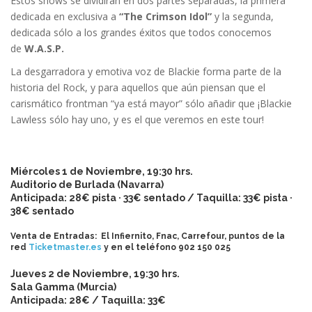
Estos shows se dividirán en dos partes separadas, la primera
dedicada en exclusiva a
“The Crimson Idol”
y la segunda,
dedicada sólo a los grandes éxitos que todos conocemos
de
W.A.S.P.
La desgarradora y emotiva voz de Blackie forma parte de la
historia del Rock, y para aquellos que aún piensan que el
carismático frontman “ya está mayor” sólo añadir que ¡Blackie
Lawless sólo hay uno, y es el que veremos en este tour!
Miércoles 1 de Noviembre, 19:30 hrs.
Auditorio de Burlada (Navarra)
Anticipada: 28€ pista · 33€ sentado / Taquilla: 33€ pista ·
38€ sentado
Venta de Entradas: El Infiernito, Fnac, Carrefour, puntos de la
red
Ticketmaster.es
y en el teléfono 902 150 025
Jueves 2 de Noviembre, 19:30 hrs.
Sala Gamma (Murcia)
Anticipada: 28€ / Taquilla: 33€