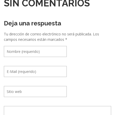
SIN COMENTARIOS
i
ó
Deja una respuesta
n
e
Tu dirección de correo electrónico no será publicada.
Los
campos necesarios están marcados
*
n
t
r
e
E
v
e
n
t