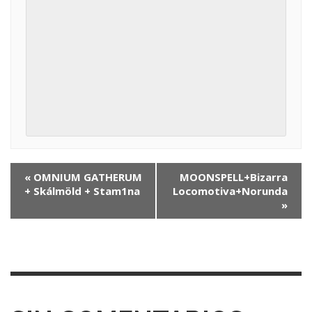
N
«
OMNIUM GATHERUM
MOONSPELL+Bizarra
+ Skálmöld + Stam1na
Locomotiva+Norunda
a
»
v
e
g
a
c