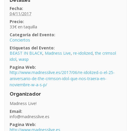
Fecha:
04/11/2017
Precio:
33€
Categoría del Evento:
Conciertos
Etiquetas del Evento:
BEAST IN BLACK
,
Madness Live
,
re-idolized
,
the crimsol
idol
,
wasp
Pagina Web:
http://www.madnesslive.es/2017/06/re-idolized-o-el-25-
aniversario-de-the-crimson-idol-que-nos-traera-en-
noviembre-w-a-s-p/
Organizador
Madness Live!
Email:
info@madnesslive.es
Pagina Web:
http://www.madnesslive.es