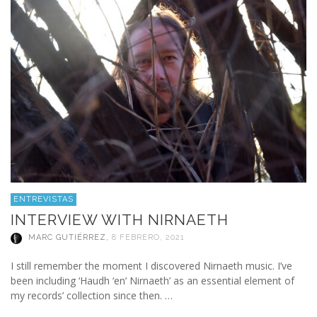
ENTREVISTAS
INTERVIEW WITH NIRNAETH
MARC GUTIÉRREZ
,
8 FEBRERO, 2021
I still remember the moment I discovered Nirnaeth music. I’ve
been including ‘Haudh ‘en’ Nirnaeth’ as an essential element of
my records’ collection since then. …