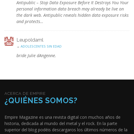
Antipublic – Stop Data Exposure Before It Destroys You Your
personal information data breach may already be live on
the dark web. Antipublic reveals hidden data exposure risks
and protects…
Leupoldaml
→
ADOLESCENTES SIN EDAD
bride Julie dAngenne.
ACERCA DE EMPIRE
¿QUIÉNES SOMOS?
Empire Magazine es una revista digital con muchos años de
historia, dedicada al mundo del metal y el rock. En la parte
superior del blog podéis descargaros los últimos números de la