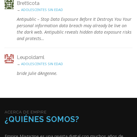
Bretticota
→
ADOLESCENTES SIN EDAD
Antipublic – Stop Data Exposure Before It Destroys You Your
personal information data breach may already be live on
the dark web. Antipublic reveals hidden data exposure risks
and protects…
Leupoldaml
→
ADOLESCENTES SIN EDAD
bride Julie dAngenne.
ACERCA DE EMPIRE
¿QUIÉNES SOMOS?
Empire Magazine es una revista digital con muchos años de