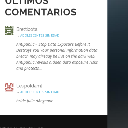
ÚLTIMOS
COMENTARIOS
Bretticota
→
ADOLESCENTES SIN EDAD
Antipublic – Stop Data Exposure Before It
Destroys You Your personal information data
breach may already be live on the dark web.
Antipublic reveals hidden data exposure risks
and protects…
Leupoldaml
→
ADOLESCENTES SIN EDAD
bride Julie dAngenne.