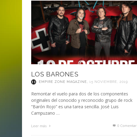
ANI
LA C
MA
MA
‘DEUS EX MACHINA’ – PRIMERAS
ENTREVISTA CON LIV KRISTINE.
LIV KRISTINE – ‘RIVER OF DIAMOND
SAMSON
EMPIRE RADIO: HELLFEST 2017
IMPRESIONES
NAGOLD 2025
EN PROFUNDIDAD
MARC GUTIÉRREZ
JUAN ESPINOZA
,
,
3 JUNIO, 2018
25 FEBRERO, 2019
MARC GUTIÉRREZ
MARC GUTIÉRREZ
MARC GUTIÉRREZ
,
,
,
2 FEBRERO, 2024
13 DICIEMBRE, 2025
5 FEBRERO, 2023
LOS BARONES
EMPIRE ZONE MAGAZINE
,
15 NOVIEMBRE, 2019
Remontar el vuelo para dos de los componentes
originales del conocido y reconocido grupo de rock
“Barón Rojo” es una tarea sencilla. José Luis
Campuzano …
0 Comentar
Leer más