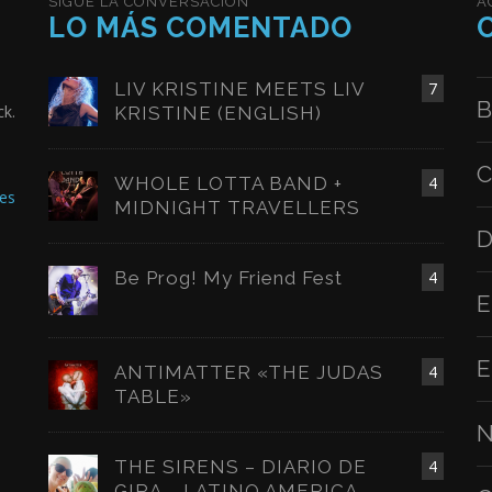
SIGUE LA CONVERSACIÓN
A
LO MÁS COMENTADO
LIV KRISTINE MEETS LIV
7
B
ck.
KRISTINE (ENGLISH)
C
WHOLE LOTTA BAND +
4
es
MIDNIGHT TRAVELLERS
D
Be Prog! My Friend Fest
4
E
E
ANTIMATTER «THE JUDAS
4
TABLE»
N
THE SIRENS – DIARIO DE
4
GIRA – LATINO AMERICA