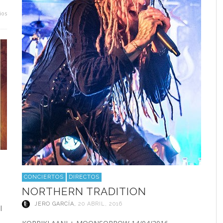
ios
CONCIERTOS
DIRECTOS
NORTHERN TRADITION
JERO GARCÍA
,
20 ABRIL, 2016
l