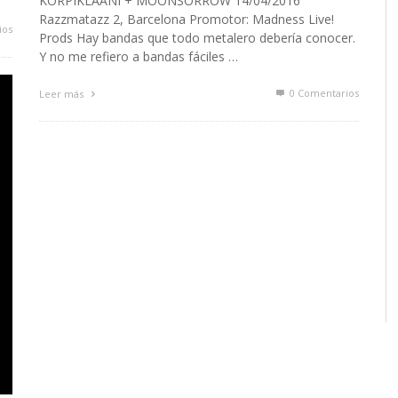
KORPIKLAANI + MOONSORROW 14/04/2016
Razzmatazz 2, Barcelona Promotor: Madness Live!
ios
Prods Hay bandas que todo metalero debería conocer.
Y no me refiero a bandas fáciles …
0 Comentarios
Leer más