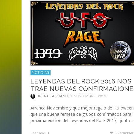
ANI
LA C
MA
MA
‘DEUS EX MACHINA’ – PRIMERAS
ENTREVISTA CON LIV KRISTINE.
LIV KRISTINE – ‘RIVER OF DIAMOND
SAMSON
EMPIRE RADIO: HELLFEST 2017
IMPRESIONES
NAGOLD 2025
EN PROFUNDIDAD
MARC GUTIÉRREZ
JUAN ESPINOZA
,
,
3 JUNIO, 2018
25 FEBRERO, 2019
MARC GUTIÉRREZ
MARC GUTIÉRREZ
MARC GUTIÉRREZ
,
,
,
2 FEBRERO, 2024
13 DICIEMBRE, 2025
5 FEBRERO, 2023
NOTICIAS
LEYENDAS DEL ROCK 2016 NOS
TRAE NUEVAS CONFIRMACIONE
IRENE SERRANO
,
1 NOVIEMBRE, 2016
Arranca Noviembre y que mejor regalo de Halloween
que una buena remesa de grupos confirmados para l
próxima edición del Leyendas del Rock 2017, junto 
0 Comentar
Leer más