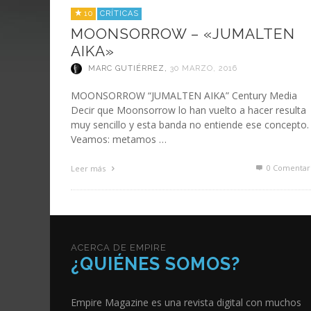
10
CRÍTICAS
MOONSORROW – «JUMALTEN
AIKA»
MARC GUTIÉRREZ
,
30 MARZO, 2016
MOONSORROW “JUMALTEN AIKA” Century Media
Decir que Moonsorrow lo han vuelto a hacer resulta
muy sencillo y esta banda no entiende ese concepto.
Veamos: metamos …
0 Comentar
Leer más
ACERCA DE EMPIRE
¿QUIÉNES SOMOS?
Empire Magazine es una revista digital con muchos