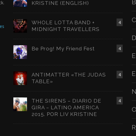
B
ck.
KRISTINE (ENGLISH)
C
WHOLE LOTTA BAND +
4
es
MIDNIGHT TRAVELLERS
D
Be Prog! My Friend Fest
4
E
E
ANTIMATTER «THE JUDAS
4
TABLE»
N
THE SIRENS – DIARIO DE
4
GIRA – LATINO AMERICA
O
2015. POR LIV KRISTINE
R