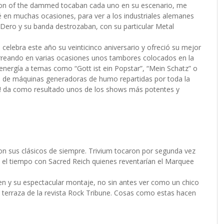
egion of the dammed tocaban cada uno en su escenario, me
é en muchas ocasiones, para ver a los industriales alemanes
 Dero y su banda destrozaban, con su particular Metal
elebra este año su veinticinco aniversario y ofreció su mejor
rreando en varias ocasiones unos tambores colocados en la
energía a temas como “Gott ist ein Popstar”, “Mein Schatz” o
ivo de máquinas generadoras de humo repartidas por toda la
h! da como resultado unos de los shows más potentes y
con sus clásicos de siempre. Trivium tocaron por segunda vez
n el tiempo con Sacred Reich quienes reventarían el Marquee
iden y su espectacular montaje, no sin antes ver como un chico
a terraza de la revista Rock Tribune. Cosas como estas hacen