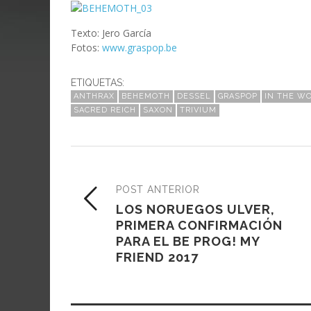
Texto: Jero García
Fotos:
www.graspop.be
ETIQUETAS:
ANTHRAX
BEHEMOTH
DESSEL
GRASPOP
IN THE W
SACRED REICH
SAXON
TRIVIUM
POST ANTERIOR
LOS NORUEGOS ULVER,
PRIMERA CONFIRMACIÓN
PARA EL BE PROG! MY
FRIEND 2017