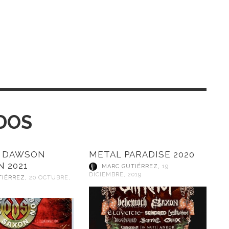
DOS
/ DAWSON
METAL PARADISE 2020
N 2021
MARC GUTIÉRREZ
,
19
DICIEMBRE, 2019
TIÉRREZ
,
20 OCTUBRE,