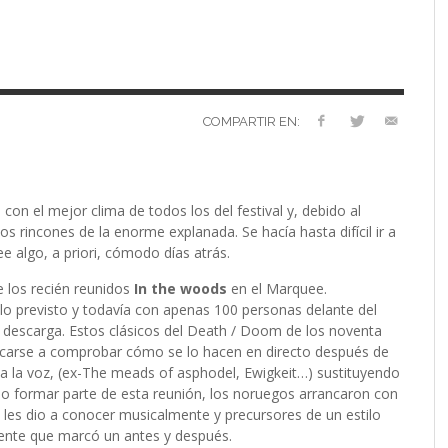
VERSARIO
RÓNICA
PREFERENCIAS
2022 (EDICIÓN EN
MUSICALES
ESPAÑOL)
RC GUTIÉRREZ
RC GUTIÉRREZ
,
,
11 MAYO, 2023
13 ENERO, 2024
S’
LIV KRISTINE – ‘RIVER OF DIAMONDS’
ENTREVISTA CON MICHAEL HANSEN
LIV KRISTINE – RIVER OF DIAMONDS,
CRIMINAL
EL OCTAVO DIA: 8
L
E
L
B
E
YMIR PEIRÓ
MARC GUTIÉRREZ
,
31 ENERO, 2021
,
25 ENERO,
EN PROFUNDIDAD
ESPENAES
PRIMERAS IMPRESIONES
P
D
(
PAULINA JETT
MARC GUTIÉRREZ
,
29 AGOSTO, 2016
,
3 DICIEMBRE, 2017
MARC GUTIÉRREZ
MARC GUTIÉRREZ
MARC GUTIÉRREZ
,
,
,
5 FEBRERO, 2023
18 JUNIO, 2025
30 ENERO, 2023
COMPARTIR EN:
con el mejor clima de todos los del festival y, debido al
 rincones de la enorme explanada. Se hacía hasta difícil ir a
 algo, a priori, cómodo días atrás.
e los recién reunidos
In the woods
en el Marquee.
o previsto y todavía con apenas 100 personas delante del
la descarga. Estos clásicos del Death / Doom de los noventa
rcarse a comprobar cómo se lo hacen en directo después de
 a la voz, (ex-The meads of asphodel, Ewigkeit…) sustituyendo
do formar parte de esta reunión, los noruegos arrancaron con
 les dio a conocer musicalmente y precursores de un estilo
ente que marcó un antes y después.