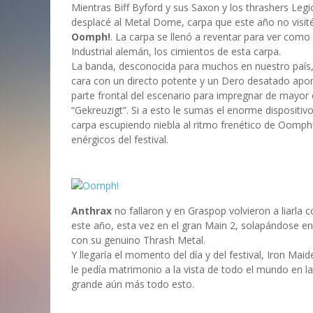
Mientras Biff Byford y sus Saxon y los thrashers L
desplacé al Metal Dome, carpa que este año no visit
Oomph!
. La carpa se llenó a reventar para ver como
Industrial alemán, los cimientos de esta carpa.
La banda, desconocida para muchos en nuestro país, c
cara con un directo potente y un Dero desatado apo
parte frontal del escenario para impregnar de mayor 
“Gekreuzigt”. Si a esto le sumas el enorme disposit
carpa escupiendo niebla al ritmo frenético de Oomp
enérgicos del festival.
Anthrax
no fallaron y en Graspop volvieron a liarla 
este año, esta vez en el gran Main 2, solapándose e
con su genuino Thrash Metal.
Y llegaría el momento del día y del festival, Iron Ma
le pedía matrimonio a la vista de todo el mundo en l
grande aún más todo esto.