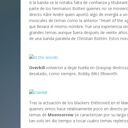
A la banda se le notaba falta de confianza y titubea
parte de los hermanos Botteri quienes no se moviero
directo Kåre André quien aportó algo de energía a un
musicales de temas como la anterior “Heart of the ag
que llevará el mismo nombre. Fue una experiencia úni
grandes temas aunque fuera después de veinte años.
de una banda paralela de Christian Botteri. Estos no
Overkill
volvieron a dejar huella en Graspop destroz
desatado, como siempre, Bobby Blitz Ellsworth.
Tras la actuación de los blackers Enthroned en el Ma
quienes vimos hace relativamente poco en directo pr
temas de
Moonsorrow
se caracterizan por su larga 
tan solo les dio tiempo a tocar cuatro temas repletos d