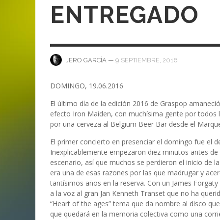
ANI
LA C
ENTREGADO
MA
MA
‘DEUS EX MACHINA’ – PRIMERAS
ENTREVISTA CON LIV KRISTINE.
LIV KRISTINE – ‘RIVER OF DIAMOND
SAMSON
EMPIRE RADIO: HELLFEST 2017
IMPRESIONES
NAGOLD 2025
EN PROFUNDIDAD
MARC GUTIÉRREZ
JUAN ESPINOZA
,
,
3 JUNIO, 2018
25 FEBRERO, 2019
MARC GUTIÉRREZ
MARC GUTIÉRREZ
MARC GUTIÉRREZ
,
,
,
2 FEBRERO, 2024
13 DICIEMBRE, 2025
5 FEBRERO, 2023
—
9 SEPTIEMBRE, 2016
JERO GARCÍA
DOMINGO, 19.06.2016
El último día de la edición 2016 de Graspop amaneció 
efecto Iron Maiden, con muchísima gente por todos los
por una cerveza al Belgium Beer Bar desde el Marquee
El primer concierto en presenciar el domingo fue el d
Inexplicablemente empezaron diez minutos antes de l
escenario, así que muchos se perdieron el inicio de 
era una de esas razones por las que madrugar y ace
tantísimos años en la reserva. Con un James Forgaty
a la voz al gran Jan Kenneth Transet que no ha queri
“Heart of the ages” tema que da nombre al disco que
que quedará en la memoria colectiva como una corri