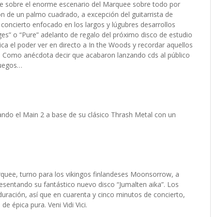
nte sobre el enorme escenario del Marquee sobre todo por
n de un palmo cuadrado, a excepción del guitarrista de
 concierto enfocado en los largos y lúgubres desarrollos
es” o “Pure” adelanto de regalo del próximo disco de estudio
ca el poder ver en directo a In the Woods y recordar aquellos
 Como anécdota decir que acabaron lanzando cds al público
ruegos…
ando el Main 2 a base de su clásico Thrash Metal con un
rquee, turno para los vikingos finlandeses Moonsorrow, a
esentando su fantástico nuevo disco “Jumalten aika”. Los
duración, así que en cuarenta y cinco minutos de concierto,
e épica pura. Veni Vidi Vici.