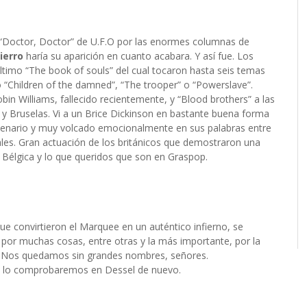
 “Doctor, Doctor” de U.F.O por las enormes columnas de
ierro
haría su aparición en cuanto acabara. Y así fue. Los
u último “The book of souls” del cual tocaron hasta seis temas
 “Children of the damned”, “The trooper” o “Powerslave”.
bin Williams, fallecido recientemente, y “Blood brothers” a las
s y Bruselas. Vi a un Brice Dickinson en bastante buena forma
escenario y muy volcado emocionalmente en sus palabras entre
les. Gran actuación de los británicos que demostraron una
 Bélgica y lo que queridos que son en Graspop.
que convirtieron el Marquee en un auténtico infierno, se
 por muchas cosas, entre otras y la más importante, por la
ga. Nos quedamos sin grandes nombres, señores.
o lo comprobaremos en Dessel de nuevo.