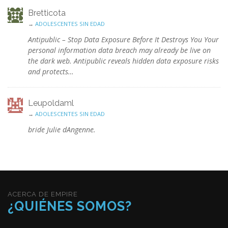
Bretticota
→
ADOLESCENTES SIN EDAD
Antipublic – Stop Data Exposure Before It Destroys You Your
personal information data breach may already be live on
the dark web. Antipublic reveals hidden data exposure risks
and protects…
Leupoldaml
→
ADOLESCENTES SIN EDAD
bride Julie dAngenne.
ACERCA DE EMPIRE
¿QUIÉNES SOMOS?