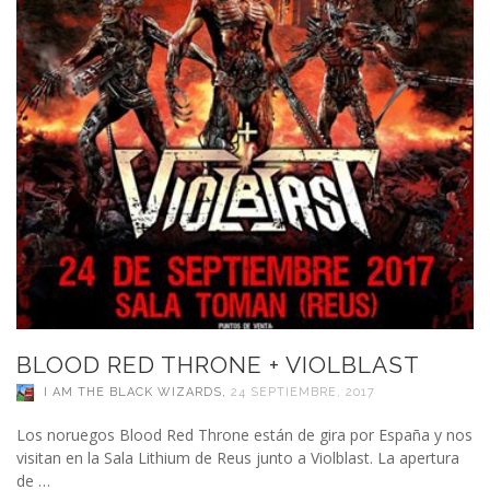
BLOOD RED THRONE + VIOLBLAST
I AM THE BLACK WIZARDS
,
24 SEPTIEMBRE, 2017
Los noruegos Blood Red Throne están de gira por España y nos
visitan en la Sala Lithium de Reus junto a Violblast. La apertura
de …