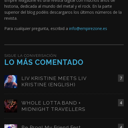
Empire Magazine es una revista digital con muchos años de
historia, dedicada al mundo del metal y el rock. En la parte
superior del blog podéis descargaros los últimos números de la
revista.
Para cualquier pregunta, escribid a
info@empirezone.es
SIGUE LA CONVERSACIÓN
LO MÁS COMENTADO
LIV KRISTINE MEETS LIV
7
KRISTINE (ENGLISH)
WHOLE LOTTA BAND +
4
MIDNIGHT TRAVELLERS
Be Prog! My Friend Fest
4