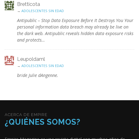
Bretticota
→
ADOLESCENTES SIN EDAD
Antipublic – Stop Data Exposure Before It Destroys You Your
personal information data breach may already be live on
the dark web. Antipublic reveals hidden data exposure risks
and protects…
Leupoldaml
→
ADOLESCENTES SIN EDAD
bride Julie dAngenne.
ACERCA DE EMPIRE
¿QUIÉNES SOMOS?