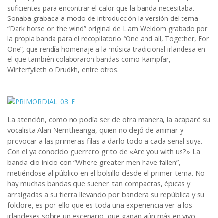
suficientes para encontrar el calor que la banda necesitaba.
Sonaba grabada a modo de introducción la versión del tema
“Dark horse on the wind” original de Liam Weldom grabado por
la propia banda para el recopilatorio
“
One and all, Together, For
One”
,
que rendía homenaje a la música tradicional irlandesa en
el que también colaboraron bandas como Kampfar,
Winterfylleth o Drudkh, entre otros.
La atención, como no podía ser de otra manera, la acaparó su
vocalista Alan Nemtheanga, quien no dejó de animar y
provocar a las primeras filas a darlo todo a cada señal suya.
Con el ya conocido guerrero grito de «Are you with us?» La
banda dio inicio con “Where greater men have fallen”,
metiéndose al público en el bolsillo desde el primer tema. No
hay muchas bandas que suenen tan compactas, épicas y
arraigadas a su tierra llevando por bandera su república y su
folclore, es por ello que es toda una experiencia ver a los
irlandeses sobre un escenario, que ganan aún más en vivo