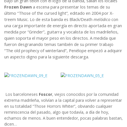
bajo un gran telón con el logo de la banda, salían los locales
Frozen Dawn
a escena para presentar los temas de su
último “Those of the cursed light”
,
editado en 2004 por X-
treem Music. Lo de esta banda es Black/Death
melódico
con
una carga importante de energía en directo aportada en gran
medida por “Grinder”, guitarra y vocalista de los madrileños,
quien soporta el mayor peso en los directos. A medida que
fueron desgranando temas también de su primer trabajo
“The old prophecy of winterland”, Penélope empezó a adquirir
un aspecto digno para la siguiente descarga.
Los barceloneses
Foscor
, viejos conocidos por la comunidad
extrema madrileña, volvían a la capital para volver a representar
en su totalidad “Those Horrors Whiter”, obviando cualquier
reminiscencia del pasado, algo que todavía, a día de hoy,
echamos de menos. A buen entendedor, pocas palabras bastan,
dicen…