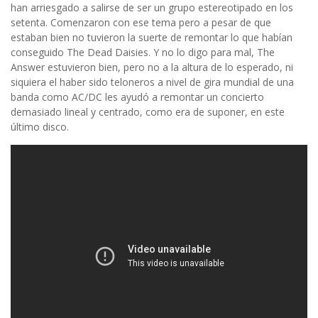
han arriesgado a salirse de ser un grupo estereotipado en los
setenta. Comenzaron con ese tema pero a pesar de que
estaban bien no tuvieron la suerte de remontar lo que habían
conseguido The Dead Daisies. Y no lo digo para mal, The
Answer estuvieron bien, pero no a la altura de lo esperado, ni
siquiera el haber sido teloneros a nivel de gira mundial de una
banda como AC/DC les ayudó a remontar un concierto
demasiado lineal y centrado, como era de suponer, en este
último disco.