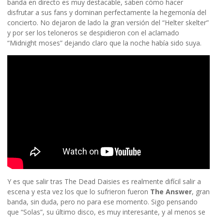
banda en directo es muy destacable, saben cómo hacer
disfrutar a sus fans y dominan perfectamente la hegemonía del
concierto. No dejaron de lado la gran versión del “Helter skelter”
y por ser los teloneros se despidieron con el aclamado
“Midnight moses” dejando claro que la noche había sido suya.
Y es que salir tras The Dead Daisies es realmente difícil salir a
escena y esta vez los que lo sufrieron fueron
The Answer
, gran
banda, sin duda, pero no para ese momento. Sigo pensando
que “Solas”, su último disco, es muy interesante, y al menos se