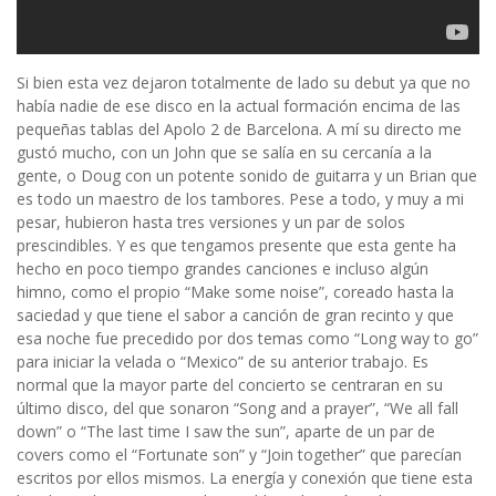
Si bien esta vez dejaron totalmente de lado su debut ya que no
había nadie de ese disco en la actual formación encima de las
pequeñas tablas del Apolo 2 de Barcelona. A mí su directo me
gustó mucho, con un John que se salía en su cercanía a la
gente, o Doug con un potente sonido de guitarra y un Brian que
es todo un maestro de los tambores. Pese a todo, y muy a mi
pesar, hubieron hasta tres versiones y un par de solos
prescindibles. Y es que tengamos presente que esta gente ha
hecho en poco tiempo grandes canciones e incluso algún
himno, como el propio “Make some noise”, coreado hasta la
saciedad y que tiene el sabor a canción de gran recinto y que
esa noche fue precedido por dos temas como “Long way to go”
para iniciar la velada o “Mexico” de su anterior trabajo. Es
normal que la mayor parte del concierto se centraran en su
último disco, del que sonaron “Song and a prayer”, “We all fall
down” o “The last time I saw the sun”, aparte de un par de
covers como el “Fortunate son” y “Join together” que parecían
escritos por ellos mismos. La energía y conexión que tiene esta