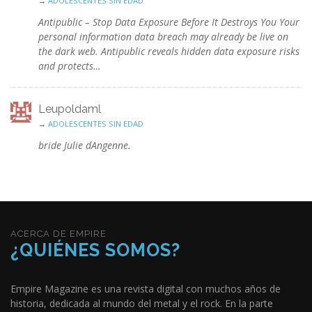
→
ADOLESCENTES SIN EDAD
Antipublic – Stop Data Exposure Before It Destroys You Your
personal information data breach may already be live on
the dark web. Antipublic reveals hidden data exposure risks
and protects…
Leupoldaml
→
ADOLESCENTES SIN EDAD
bride Julie dAngenne.
ACERCA DE EMPIRE
¿QUIÉNES SOMOS?
Empire Magazine es una revista digital con muchos años de
historia, dedicada al mundo del metal y el rock. En la parte