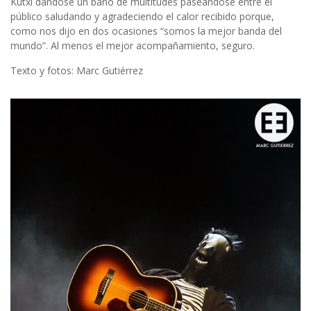
Kutxi dándose un baño de multitudes paseándose entre el
público saludando y agradeciendo el calor recibido porque,
como nos dijo en dos ocasiones “somos la mejor banda del
mundo”. Al menos el mejor acompañamiento, seguro.
Texto y fotos: Marc Gutiérrez