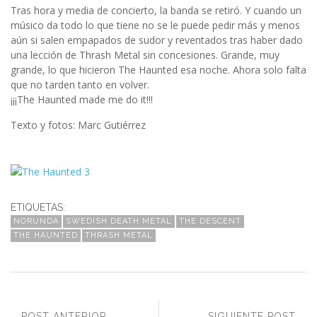
Tras hora y media de concierto, la banda se retiró. Y cuando un
músico da todo lo que tiene no se le puede pedir más y menos
aún si salen empapados de sudor y reventados tras haber dado
una lección de Thrash Metal sin concesiones. Grande, muy
grande, lo que hicieron The Haunted esa noche. Ahora solo falta
que no tarden tanto en volver.
¡¡¡The Haunted made me do it!!!
Texto y fotos: Marc Gutiérrez
ETIQUETAS:
NORUNDA
SWEDISH DEATH METAL
THE DESCENT
THE HAUNTED
THRASH METAL
POST ANTERIOR
SIGUIENTE POST