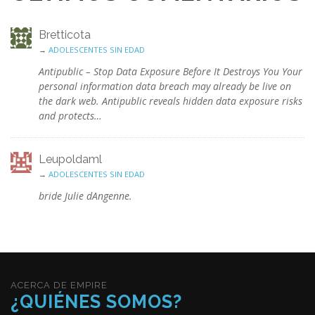
Bretticota
→
ADOLESCENTES SIN EDAD
Antipublic – Stop Data Exposure Before It Destroys You Your
personal information data breach may already be live on
the dark web. Antipublic reveals hidden data exposure risks
and protects…
Leupoldaml
→
ADOLESCENTES SIN EDAD
bride Julie dAngenne.
ACERCA DE EMPIRE
¿QUIÉNES SOMOS?