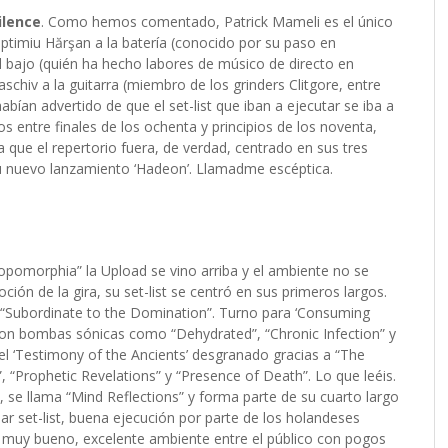
ilence
. Como hemos comentado, Patrick Mameli es el único
ptimiu Hărşan a la batería (conocido por su paso en
l bajo (quién ha hecho labores de músico de directo en
schiv a la guitarra (miembro de los grinders Clitgore, entre
bían advertido de que el set-list que iban a ejecutar se iba a
 entre finales de los ochenta y principios de los noventa,
 que el repertorio fuera, de verdad, centrado en sus tres
 su nuevo lanzamiento ‘Hadeon’. Llamadme escéptica.
ropomorphia” la Upload se vino arriba y el ambiente no se
ón de la gira, su set-list se centró en sus primeros largos.
y “Subordinate to the Domination”. Turno para ‘Consuming
 con bombas sónicas como “Dehydrated”, “Chronic Infection” y
el ‘Testimony of the Ancients’ desgranado gracias a “The
, “Prophetic Revelations” y “Presence of Death”. Lo que leéis.
se llama “Mind Reflections” y forma parte de su cuarto largo
lar set-list, buena ejecución por parte de los holandeses
ue muy bueno, excelente ambiente entre el público con pogos