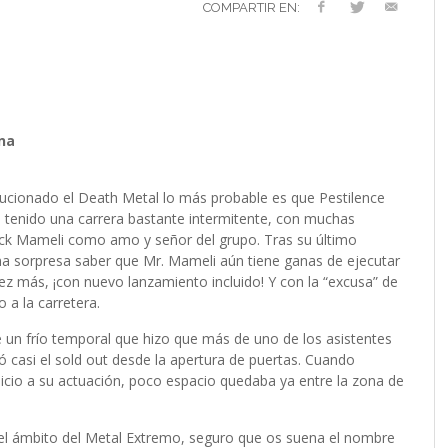
VERSARIO
RÓNICA
PREFERENCIAS
2022 (EDICIÓN EN
COMPARTIR EN:
MUSICALES
ESPAÑOL)
RC GUTIÉRREZ
RC GUTIÉRREZ
,
,
11 MAYO, 2023
13 ENERO, 2024
S’
LIV KRISTINE – ‘RIVER OF DIAMONDS’
ENTREVISTA CON MICHAEL HANSEN
LIV KRISTINE – RIVER OF DIAMONDS,
CRIMINAL
EL OCTAVO DIA: 8
L
E
L
B
E
YMIR PEIRÓ
MARC GUTIÉRREZ
,
31 ENERO, 2021
,
25 ENERO,
EN PROFUNDIDAD
ESPENAES
PRIMERAS IMPRESIONES
P
D
(
PAULINA JETT
MARC GUTIÉRREZ
,
29 AGOSTO, 2016
,
3 DICIEMBRE, 2017
MARC GUTIÉRREZ
MARC GUTIÉRREZ
MARC GUTIÉRREZ
,
,
,
5 FEBRERO, 2023
18 JUNIO, 2025
30 ENERO, 2023
ona
lucionado el Death Metal lo más probable es que Pestilence
n tenido una carrera bastante intermitente, con muchas
ick Mameli como amo y señor del grupo. Tras su último
una sorpresa saber que Mr. Mameli aún tiene ganas de ejecutar
ez más, ¡con nuevo lanzamiento incluido! Y con la “excusa” de
 a la carretera.
 un frío temporal que hizo que más de uno de los asistentes
zó casi el sold out desde la apertura de puertas. Cuando
inicio a su actuación, poco espacio quedaba ya entre la zona de
en el ámbito del Metal Extremo, seguro que os suena el nombre