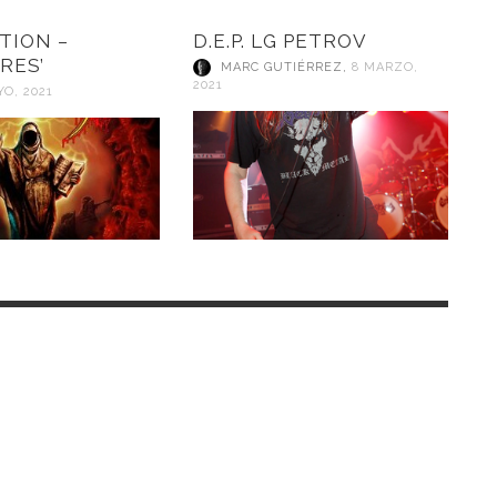
TION –
D.E.P. LG PETROV
RES’
MARC GUTIÉRREZ
,
8 MARZO,
2021
YO, 2021