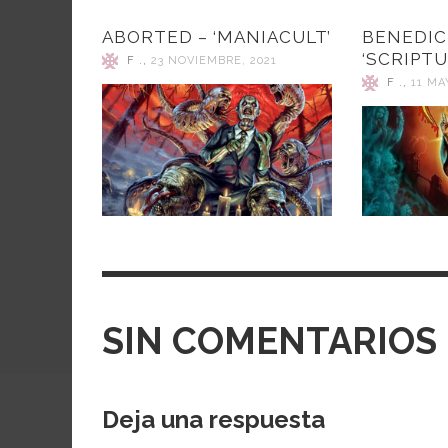
ABORTED – ‘MANIACULT’
BENEDIC
‘SCRIPTU
F .
,
23 NOVIEMBRE, 2021
F .
,
11 MA
SIN COMENTARIOS
Deja una respuesta