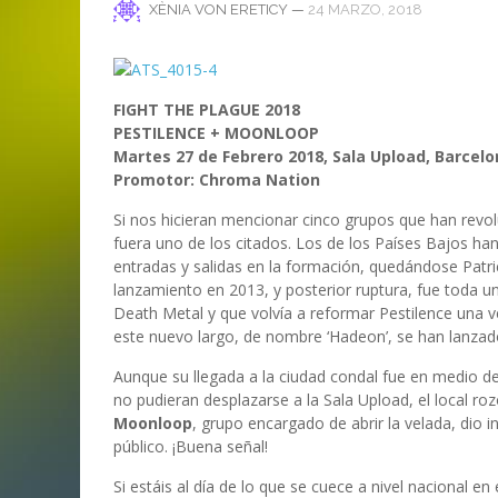
ANI
LA C
—
24 MARZO, 2018
XÈNIA VON ERETICY
MA
MA
‘DEUS EX MACHINA’ – PRIMERAS
ENTREVISTA CON LIV KRISTINE.
LIV KRISTINE – ‘RIVER OF DIAMOND
SAMSON
EMPIRE RADIO: HELLFEST 2017
IMPRESIONES
NAGOLD 2025
EN PROFUNDIDAD
MARC GUTIÉRREZ
JUAN ESPINOZA
,
,
3 JUNIO, 2018
25 FEBRERO, 2019
MARC GUTIÉRREZ
MARC GUTIÉRREZ
MARC GUTIÉRREZ
,
,
,
2 FEBRERO, 2024
13 DICIEMBRE, 2025
5 FEBRERO, 2023
FIGHT THE PLAGUE 2018
PESTILENCE + MOONLOOP
Martes 27 de Febrero 2018, Sala Upload, Barcel
Promotor: Chroma Nation
Si nos hicieran mencionar cinco grupos que han revo
fuera uno de los citados. Los de los Países Bajos ha
entradas y salidas en la formación, quedándose Patr
lanzamiento en 2013, y posterior ruptura, fue toda 
Death Metal y que volvía a reformar Pestilence una v
este nuevo largo, de nombre ‘Hadeon’, se han lanzado
Aunque su llegada a la ciudad condal fue en medio de
no pudieran desplazarse a la Sala Upload, el local ro
Moonloop
, grupo encargado de abrir la velada, dio 
público. ¡Buena señal!
Si estáis al día de lo que se cuece a nivel nacional 