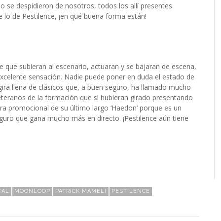
do se despidieron de nosotros, todos los allí presentes
e lo de Pestilence, ¡en qué buena forma están!
 que subieran al escenario, actuaran y se bajaran de escena,
celente sensación. Nadie puede poner en duda el estado de
ira llena de clásicos que, a buen seguro, ha llamado mucho
teranos de la formación que si hubieran girado presentando
gira promocional de su último largo ‘Haedon’ porque es un
eguro que gana mucho más en directo. ¡Pestilence aún tiene
TAL
MOONLOOP
PATRICK MAMELI
PESTILENCE