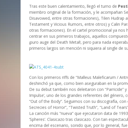
Tras este buen calentamiento, llegó el turno de
Pest
miembro original de la formación, y le acompañan Se
Disavowed, entre otras formaciones), Tilen Hudrap a
Testament y Vicious Rumors, entre otros) y Calin Para
otras formaciones). En el cartel promocional ya nos ha
centrar en sus primeros trabajos, aquellos compuestos
¡puro auge del Death Metal!, pero para nada esperaba
primeros largos sin mención ni siquiera al single de
Con los primeros riffs de “Malleus Maleficarum / Ant
deshinchó ya que, como bien aseguraban en la promoci
De su debut también nos deleitaron con “Parricide” 
Impulse’, uno de los grandes referentes del género,
“Out of the Body”. Seguimos con su discografía, con 
Secrecies of Horror”, “Twisted Truth”, “Land of Tears”
La canción más “nueva” que ejecutaron data de 1993, 
‘Spheres’. Clasicazo tras clasicazo. Con tan espectacu
encima del escenario, sonido que, por lo general, f