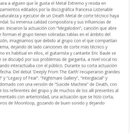
ra a alguien que le gusta el Metal Extremo y resida en
amientos editados por la discográfica francesa Listenable
aturaleza y ejecutor de un Death Metal de corte técnico haya
ondal. Su inmensa calidad compositora y sus influencias de
an. Iniciaron la actuación con “Megalodon”, canción que abre
 forman el grupo tienen sobradas tablas en el ámbito del
casión, imaginamos que debido al grupo con el que compartían
trema, dejando de lado canciones de corte más técnico y
s habitual en ellos, el guitarrista y cantante Eric Baule se
 se disculpó por sus problemas de garganta, a nivel vocal no
uando interactuaba con el público. Durante su corta actuación
 fecha. Del debut ‘Deeply From The Earth’ recuperaron grandes
 y “Legacy of Fear”. “Nightmare Gallery”, “Interglacial” y
adornado con una versión de “Suicide Machine” de Death, con
e los referentes del grupo y de muchos de los allí presentes al
ntado con anterioridad, una actuación que se hizo corta,
mbros de Moonloop, gozando de buen sonido y dejando