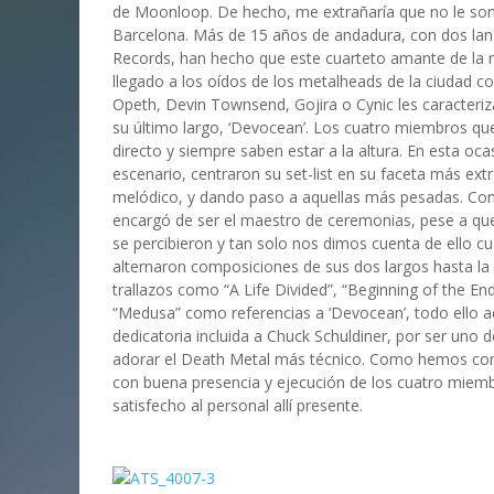
de Moonloop. De hecho, me extrañaría que no le sona
Barcelona. Más de 15 años de andadura, con dos lanz
Records, han hecho que este cuarteto amante de la n
llegado a los oídos de los metalheads de la ciudad c
Opeth, Devin Townsend, Gojira o Cynic les caracteriz
su último largo, ‘Devocean’. Los cuatro miembros que
directo y siempre saben estar a la altura. En esta o
escenario, centraron su set-list en su faceta más ex
melódico, y dando paso a aquellas más pesadas. Como e
encargó de ser el maestro de ceremonias, pese a que
se percibieron y tan solo nos dimos cuenta de ello c
alternaron composiciones de sus dos largos hasta la
trallazos como “A Life Divided”, “Beginning of the End”
“Medusa” como referencias a ‘Devocean’, todo ello 
dedicatoria incluida a Chuck Schuldiner, por ser uno d
adorar el Death Metal más técnico. Como hemos come
con buena presencia y ejecución de los cuatro mie
satisfecho al personal allí presente.