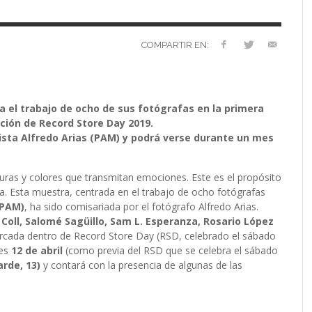
VERSARIO
RÓNICA
PREFERENCIAS
2022 (EDICIÓN EN
MUSICALES
ESPAÑOL)
RC GUTIÉRREZ
RC GUTIÉRREZ
,
,
11 MAYO, 2023
13 ENERO, 2024
S’
LIV KRISTINE – ‘RIVER OF DIAMONDS’
ENTREVISTA CON MICHAEL HANSEN
LIV KRISTINE – RIVER OF DIAMONDS,
CRIMINAL
EL OCTAVO DIA: 8
L
E
L
B
E
YMIR PEIRÓ
MARC GUTIÉRREZ
,
31 ENERO, 2021
,
25 ENERO,
EN PROFUNDIDAD
ESPENAES
PRIMERAS IMPRESIONES
P
D
(
PAULINA JETT
MARC GUTIÉRREZ
,
29 AGOSTO, 2016
,
3 DICIEMBRE, 2017
COMPARTIR EN:
MARC GUTIÉRREZ
MARC GUTIÉRREZ
MARC GUTIÉRREZ
,
,
,
5 FEBRERO, 2023
18 JUNIO, 2025
30 ENERO, 2023
 el trabajo de ocho de sus fotógrafas en la primera
ción de Record Store Day 2019.
ista Alfredo Arias (PAM) y podrá verse durante un mes
xturas y colores que transmitan emociones. Este es el propósito
a. Esta muestra, centrada en el trabajo de ocho fotógrafas
(PAM)
, ha sido comisariada por el fotógrafo Alfredo Arias.
 Coll, Salomé Sagüillo, Sam L. Esperanza, Rosario López
cada dentro de Record Store Day (RSD, celebrado el sábado
nes
12 de abril
(como previa del RSD que se celebra el sábado
arde, 13)
y contará con la presencia de algunas de las