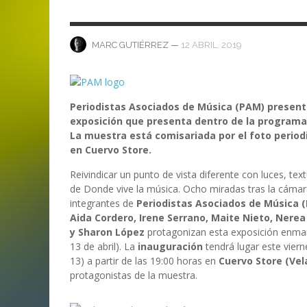
ANI
LA C
MA
MA
‘DEUS EX MACHINA’ – PRIMERAS
ENTREVISTA CON LIV KRISTINE.
LIV KRISTINE – ‘RIVER OF DIAMOND
SAMSON
EMPIRE RADIO: HELLFEST 2017
IMPRESIONES
NAGOLD 2025
EN PROFUNDIDAD
MARC GUTIÉRREZ
JUAN ESPINOZA
,
,
3 JUNIO, 2018
25 FEBRERO, 2019
—
12 ABRIL, 2019
MARC GUTIÉRREZ
MARC GUTIÉRREZ
MARC GUTIÉRREZ
MARC GUTIÉRREZ
,
,
,
2 FEBRERO, 2024
13 DICIEMBRE, 2025
5 FEBRERO, 2023
Periodistas Asociados de Música (PAM) presenta
exposición que presenta dentro de la programa
La muestra está comisariada por el foto period
en Cuervo Store.
Reivindicar un punto de vista diferente con luces, te
de Donde vive la música. Ocho miradas tras la cámar
integrantes de
Periodistas Asociados de Música 
Aida Cordero, Irene Serrano, Maite Nieto, Nerea
y Sharon López
protagonizan esta exposición enmar
13 de abril). La
inauguración
tendrá lugar este vier
13) a partir de las 19:00 horas en
Cuervo Store (Vel
protagonistas de la muestra.