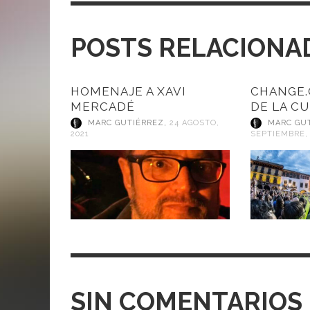
POSTS RELACIONA
HOMENAJE A XAVI
CHANGE.
MERCADÉ
DE LA C
MARC GUTIÉRREZ
,
24 AGOSTO,
MARC GU
2021
SEPTIEMBRE,
SIN COMENTARIOS