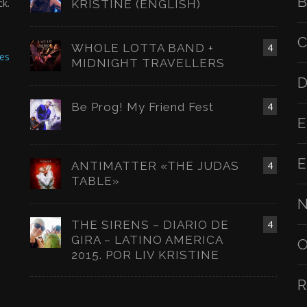
B
ck.
KRISTINE (ENGLISH)
C
WHOLE LOTTA BAND +
4
es
MIDNIGHT TRAVELLERS
D
Be Prog! My Friend Fest
4
E
E
ANTIMATTER «THE JUDAS
4
TABLE»
N
THE SIRENS – DIARIO DE
4
GIRA – LATINO AMERICA
O
2015. POR LIV KRISTINE
R