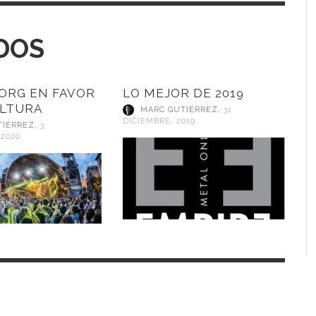
DOS
ORG EN FAVOR
LO MEJOR DE 2019
ULTURA
MARC GUTIÉRREZ
,
31
DICIEMBRE, 2019
TIÉRREZ
,
3
 2020