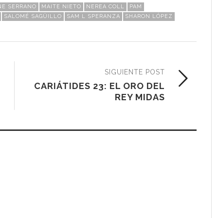
NE SERRANO
MAITE NIETO
NEREA COLL
PAM
SALOMÉ SAGÜILLO
SAM L SPERANZA
SHARON LÓPEZ
SIGUIENTE POST
CARIÁTIDES 23: EL ORO DEL
REY MIDAS