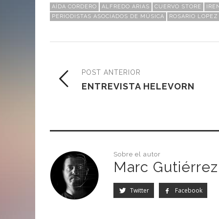
AÍDA CORDERO
ALFREDO ARIAS
CUERVO STORE
IRE
PERIODISTAS ASOCIADOS DE MÚSICA
ROSARIO LOPEZ
POST ANTERIOR
ENTREVISTA HELEVORN
Sobre el autor
Marc Gutiérrez
Twitter
Facebook