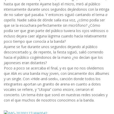
hasta que de repente Ayame bajó el micro, miró al público
intensamente durante unos segundos dejándonos con la intriga
de no saber qué pasaba. Y entonces siguió cantando el tema
a
capella
. Nadie sabía de dónde salía esa voz, ¿cómo podía ser
que se la escuchara perfectamente sin micrófono? ¿Cómo
podía ser que gran parte del público tuviera los ojos vidriosos o
incluso dejara caer alguna lágrima cuando hacía relativamente
poco tiempo que conocía a la banda?
Ayame se fue durante unos segundos dejando al público
desconcertado y, de repente, la fiesta siguió, salió corriendo
hacia el público cogiéndonos de la mano ¿no decían que los
japoneses eran distantes?
Poco a poco se acercaba el final, y es que no nos olvidemos
que AliA es una banda muy joven, con únicamente dos álbumes
y un single. Con «Hide-and-seek», canción donde todos los
integrantes aportan un granito de arena en cuanto a dotes
vocales se refiere, y “Utopia” como
encore
, cerraron el
concierto. Un tema éste que sonó en nuestras redes sociales y
con el que muchos de nosotros conocimos a la banda.