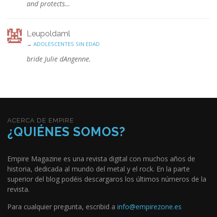
and protects…
Leupoldaml
→
ADOLESCENTES SIN EDAD
bride Julie dAngenne.
ACERCA DE EMPIRE
¿QUIÉNES SOMOS?
Empire Magazine es una revista digital con muchos años de
historia, dedicada al mundo del metal y el rock. En la parte
superior del blog podéis descargaros los últimos números de la
revista.
Para cualquier pregunta, escribid a
info@empirezone.es