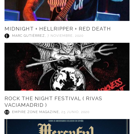
MIDNIGHT + HELLRIPPER + RED DEATH
MARC GUTIÉRREZ
,
7 NOVIEMBRE, 2020
ROCK THE NIGHT FESTIVAL ( RIVAS
VACIAMADRID )
EMPIRE ZONE MAGAZINE
,
25 JUNIO, 2020