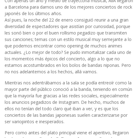
Con apenas un año y medio de trayectoria musical, AliA llegaron
a Barcelona para darnos uno de los mejores conciertos de rock
japonés de los últimos años.
Así pues, la noche del 22 de enero consiguió reunir a una gran
diversidad de espectadores que asistían por curiosidad, porque
les sonó bien o por el buen rollismo pegadizo que transmiten
sus canciones; temas con un estilo musical muy semejante a lo
que podemos encontrar como opening de muchos animes
actuales. ¿Lo mejor de todo? Se pudo inmortalizar cada uno de
los momentos más épicos del concierto, algo a lo que no
estamos acostumbrados en los bolos de bandas niponas. Pero
no nos adelantemos a los hechos, allá vamos.
Mientras nos adentrábamos a la sala se podía entreoír como la
mayor parte del público conoció a la banda, teniendo en común
que la mayoría fue gracias a las redes sociales, especialmente
los anuncios pegadizos de Instagram. De hecho, muchos de
ellos no tenían del todo claro qué iban a ver, y es que los
conciertos de las bandas japonesas suelen caracterizarse por
ser variopintos e inesperados.
Pero como antes del plato principal viene el aperitivo, llegaron