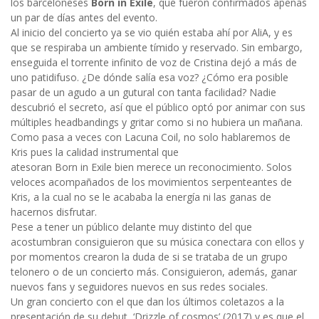
los barceloneses
Born in Exile
, que fueron confirmados apenas
un par de días antes del evento.
Al inicio del concierto ya se vio quién estaba ahí por AliA, y es
que se respiraba un ambiente tímido y reservado. Sin embargo,
enseguida el torrente infinito de voz de Cristina dejó a más de
uno patidifuso. ¿De dónde salía esa voz? ¿Cómo era posible
pasar de un agudo a un gutural con tanta facilidad? Nadie
descubrió el secreto, así que el público optó por animar con sus
múltiples headbandings y gritar como si no hubiera un mañana.
Como pasa a veces con Lacuna Coil, no solo hablaremos de
Kris pues la calidad instrumental que
atesoran Born in Exile bien merece un reconocimiento. Solos
veloces acompañados de los movimientos serpenteantes de
Kris, a la cual no se le acababa la energía ni las ganas de
hacernos disfrutar.
Pese a tener un público delante muy distinto del que
acostumbran consiguieron que su música conectara con ellos y
por momentos crearon la duda de si se trataba de un grupo
telonero o de un concierto más. Consiguieron, además, ganar
nuevos fans y seguidores nuevos en sus redes sociales.
Un gran concierto con el que dan los últimos coletazos a la
presentación de su debut, ‘Drizzle of cosmos’ (2017) y es que el