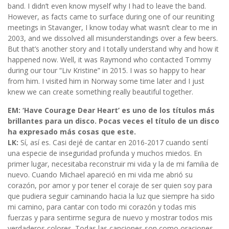
band. I didn’t even know myself why I had to leave the band.
However, as facts came to surface during one of our reuniting
meetings in Stavanger, I know today what wasn’t clear to me in
2003, and we dissolved all misunderstandings over a few beers.
But that’s another story and I totally understand why and how it
happened now. Well, it was Raymond who contacted Tommy
during our tour “Liv Kristine” in 2015. I was so happy to hear
from him. I visited him in Norway some time later and I just
knew we can create something really beautiful together.
EM: ‘Have Courage Dear Heart’ es uno de los títulos más
brillantes para un disco. Pocas veces el título de un disco
ha expresado más cosas que este.
LK:
Sí, así es. Casi dejé de cantar en 2016-2017 cuando sentí
una especie de inseguridad profunda y muchos miedos. En
primer lugar, necesitaba reconstruir mi vida y la de mi familia de
nuevo. Cuando Michael apareció en mi vida me abrió su
corazón, por amor y por tener el coraje de ser quien soy para
que pudiera seguir caminando hacia la luz que siempre ha sido
mi camino, para cantar con todo mi corazón y todas mis
fuerzas y para sentirme segura de nuevo y mostrar todos mis
verdaderos colores. Todas las canciones son como oraciones.