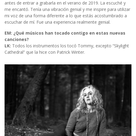
antes de entrar a grabarla en el verano de 2019. La escuché y
me encantó. Tenía una vibración genial y me inspire para utilizar
mi voz de una forma diferente a lo que estás acostumbrado a
escuchar de mí. Fue una experiencia realmente genial.
EM: ¿Qué músicos han tocado contigo en estas nuevas
canciones?
LK:
Todos los instrumentos los tocó Tommy, excepto “Skylight
Cathedral” que la hice con Patrick Winter.