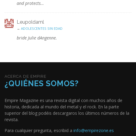
and protects…
Leupoldaml
→
ADOLESCENTES SIN EDAD
bride Julie dAngenne.
ACERCA DE EMPIRE
¿QUIÉNES SOMOS?
Empire Magazine es una revista digital con muchos años de
historia, dedicada al mundo del metal y el rock. En la parte
superior del blog podéis descargaros los últimos números de la
revista.
Para cualquier pregunta, escribid a
info@empirezone.es