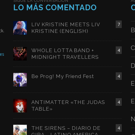
SIGUE LA CONVERSACIÓN
A
LO MÁS COMENTADO
LIV KRISTINE MEETS LIV
7
B
ck.
KRISTINE (ENGLISH)
C
WHOLE LOTTA BAND +
4
es
MIDNIGHT TRAVELLERS
D
Be Prog! My Friend Fest
4
E
E
ANTIMATTER «THE JUDAS
4
TABLE»
N
THE SIRENS – DIARIO DE
4
GIRA – LATINO AMERICA