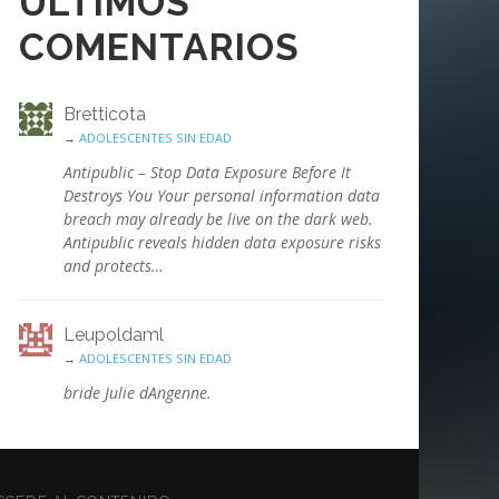
ÚLTIMOS
COMENTARIOS
Bretticota
→
ADOLESCENTES SIN EDAD
Antipublic – Stop Data Exposure Before It
Destroys You Your personal information data
breach may already be live on the dark web.
Antipublic reveals hidden data exposure risks
and protects…
Leupoldaml
→
ADOLESCENTES SIN EDAD
bride Julie dAngenne.