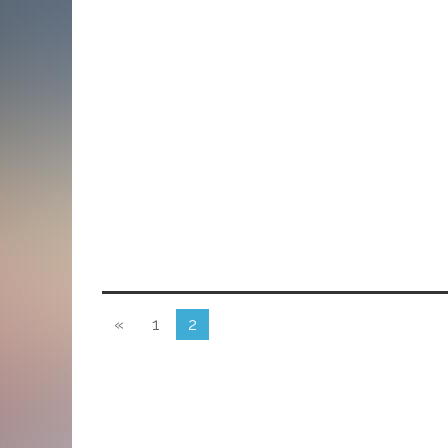
«
1
2