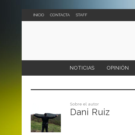
INICIO
CONTACTA
STAFF
NOTICIAS
OPINIÓN
MI VERDAD
CONCIERTOS
VS.
FESTIVALES
Sobre el autor
AGENDA DE CONCIERTOS
Dani Ruiz
CART
LIV 