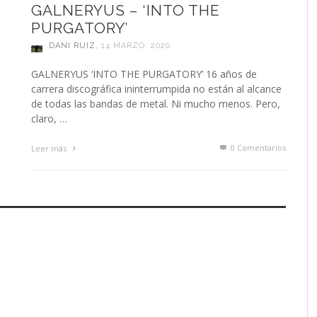
GALNERYUS – ‘INTO THE
PURGATORY’
DANI RUIZ
,
14 MARZO, 2020
GALNERYUS ‘INTO THE PURGATORY’ 16 años de
carrera discográfica ininterrumpida no están al alcance
de todas las bandas de metal. Ni mucho menos. Pero,
claro, …
0 Comentarios
Leer más