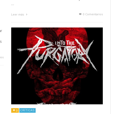
…
0 Comentarios
Leer más
ar
as
ios
9
CRÍTICAS