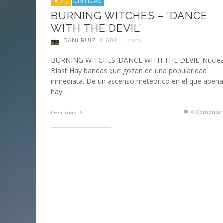
7.5
CRÍTICAS
BURNING WITCHES – ‘DANCE
WITH THE DEVIL’
DANI RUIZ
,
8 ABRIL, 2020
BURNING WITCHES ‘DANCE WITH THE DEVIL’ Nucle
Blast Hay bandas que gozan de una popularidad
inmediata. De un ascenso meteórico en el que apen
hay …
0 Comentar
Leer más